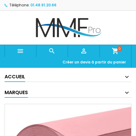
Téléphone:
01.48.91.20.66
0



shopping_cart
Créer un devis à partir du panier
ACCUEIL
MARQUES