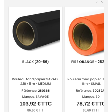
<
>
BLACK (20-86)
FIRE ORANGE - 282-A2
Rouleau fond papier SAVAGE
Rouleau fond papier BD 1,36
2,18 x 11 m - MEDIUM
11 m - SMALL
Référence:
280368
Référence:
BD282A2
Marque:
SAVAGE
Marque:
BD
103,92 €
TTC
78,72 €
TTC
Prix
Prix
HT
HT
86,60 €
65,60 €