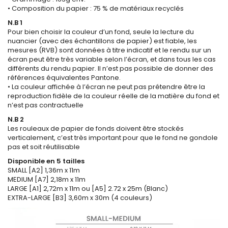
• Composition du papier : 75 % de matériaux recyclés
N.B 1
Pour bien choisir la couleur d’un fond, seule la lecture du
nuancier (avec des échantillons de papier) est fiable, les
mesures (RVB) sont données à titre indicatif et le rendu sur un
écran peut être très variable selon l’écran, et dans tous les cas
différents du rendu papier. Il n’est pas possible de donner des
références équivalentes Pantone.
• La couleur affichée à l’écran ne peut pas prétendre être la
reproduction fidèle de la couleur réelle de la matière du fond et
n’est pas contractuelle
N.B 2
Les rouleaux de papier de fonds doivent être stockés
verticalement, c’est très important pour que le fond ne gondole
pas et soit réutilisable
Disponible en 5 tailles
SMALL [A2] 1,36m x 11m
MEDIUM [A7] 2,18m x 11m
LARGE [A1] 2,72m x 11m ou [A5] 2.72 x 25m (Blanc)
EXTRA-LARGE [B3] 3,60m x 30m (4 couleurs)