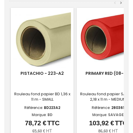
<
>
PISTACHIO - 223-A2
PRIMARY RED (08-86)
Rouleau fond papier BD 1,36 x
Rouleau fond papier SAVA
11 m - SMALL
2,18 x 11 m - MEDIUM
Référence:
BD223A2
Référence:
280361
Marque:
BD
Marque:
SAVAGE
78,72 €
TTC
103,92 €
TTC
Prix
Prix
HT
HT
65,60 €
86,60 €