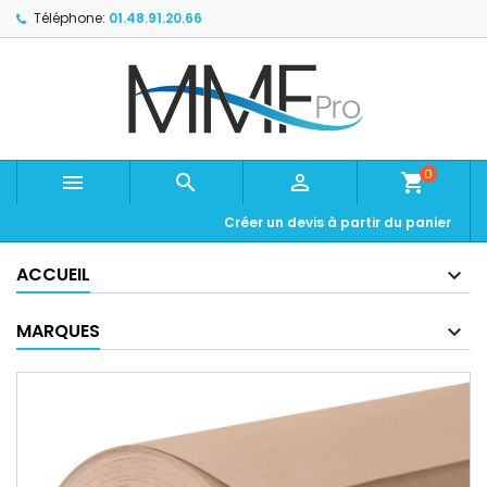
Téléphone:
01.48.91.20.66
0



shopping_cart
Créer un devis à partir du panier
ACCUEIL
MARQUES