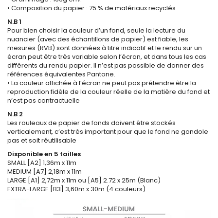
• Composition du papier : 75 % de matériaux recyclés
N.B 1
Pour bien choisir la couleur d’un fond, seule la lecture du
nuancier (avec des échantillons de papier) est fiable, les
mesures (RVB) sont données à titre indicatif et le rendu sur un
écran peut être très variable selon l’écran, et dans tous les cas
différents du rendu papier. Il n’est pas possible de donner des
références équivalentes Pantone.
• La couleur affichée à l’écran ne peut pas prétendre être la
reproduction fidèle de la couleur réelle de la matière du fond et
n’est pas contractuelle
N.B 2
Les rouleaux de papier de fonds doivent être stockés
verticalement, c’est très important pour que le fond ne gondole
pas et soit réutilisable
Disponible en 5 tailles
SMALL [A2] 1,36m x 11m
MEDIUM [A7] 2,18m x 11m
LARGE [A1] 2,72m x 11m ou [A5] 2.72 x 25m (Blanc)
EXTRA-LARGE [B3] 3,60m x 30m (4 couleurs)