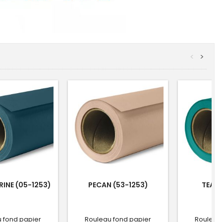
<
>
INE (05-1253)
PECAN (53-1253)
TEAL 
 fond papier
Rouleau fond papier
Rouleau