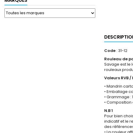
MARQUES
DESCRIPTIO
Code
: 31-12
Rouleau de pa
Savage est le 
rouleaux produi
Valeurs RVB / 
• Mandrin carto
• Emballage car
• Grammage : 
• Composition 
N.B 1
Pour bien chois
indicatif et le
des référence
• La couleur af