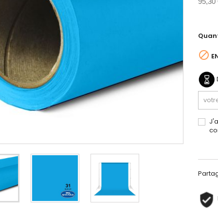
95,30
Quant

EN
J'
co
Parta