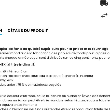
N
DÉTAILS DU PRODUIT
pier de fond de qualité supérieure pour la photo et le tournage
leader mondial de la fabrication des papiers de fonds pour la prise de
ts chaque année et qui sont distribués sur les cinq continents pour s
HEX (à titre indicatif)
n Ø intérieur 5 cm
ton résistant avec fourreau plastique étanche à l’intérieur
163g env.
du papier : 75 % de matériaux recyclés
ir la couleur d’un fond, seule la lecture du nuancier (avec des échant
 rendu sur un écran peut être très variable selon l’écran, et dans tous 
s équivalentes Pantone.
fichée à l’écran ne peut pas prétendre être la reproduction fidèle de 