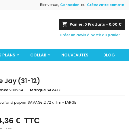
Bienvenue,
Connexion
ou
Créez votre compte
shopping_cart
Panier:
0
Produits - 0,00 €
Créer un devis à partir du panier
S PLANS
COLLAB
NOUVEAUTES
BLOG
e Jay (31-12)
ence
280264
Marque
SAVAGE
u fond papier SAVAGE 2,72 x 11 m - LARGE
4,36 €
TTC