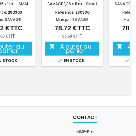
6 x 11 m - SMALL
SAVAGE 1,36 x 11 m - SMALL
SAVAGE 1,35
nce:
280303
Référence:
280330
Référe
ue:
SAVAGE
Marque:
SAVAGE
Marqu
2 €
TTC
78,72 €
TTC
78,7
Prix
Prix
HT
HT
,60 €
65,60 €
65,
outer au
Ajouter au
Aj


panier
panier


N STOCK
EN STOCK
EN
CONTACT
MMF-Pro