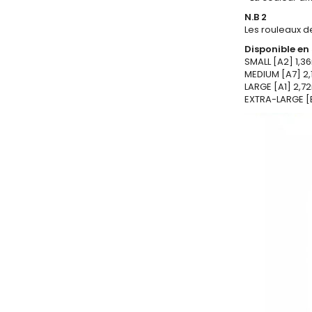
N.B 2
Les rouleaux de
Disponible en 
SMALL [A2] 1,36
MEDIUM [A7] 2,
LARGE [A1] 2,72
EXTRA-LARGE [B