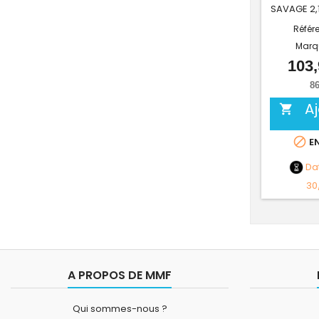
SAVAGE 2,1
Référ
Marq
103,
86
A


EN
Da
30
A PROPOS DE MMF
Qui sommes-nous ?