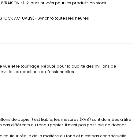
LIVRAISON • 1-2 jours ouvrés pour les produits en stock
STOCK ACTUALISÉ • Synchro toutes les heures
 vue et le tournage. Réputé pour la qualité des millions de
ervir les productions professionnelles
illons de papier) est fiable, les mesures (RVB) sont données à titre
les cas différents du rendu papier. Il n’est pas possible de donner
la couleur réelle de la matière du fond et n’est pas contractuelle