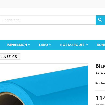

IMPRESSION
LABO
NOS MARQUES
BON
 Jay (31-12)
Blu
Référ
Roulea
11