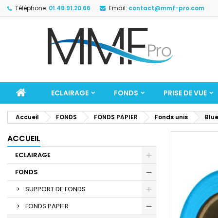
Téléphone:
01.48.91.20.66
Email:
contact@mmf-pro.com
ECLAIRAGE
FONDS
PRISE DE VUE
Accueil
FONDS
FONDS PAPIER
Fonds unis
Blue
ACCUEIL
ECLAIRAGE
FONDS
SUPPORT DE FONDS
FONDS PAPIER