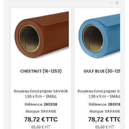
<
>
CHESTNUT (16-1253)
GULF BLUE (30-1253)
Rouleau fond papier SAVAGE
Rouleau fond papier SAVA
1,36 x 11 m - SMALL
1,36 x 11 m - SMALL
Référence:
280308
Référence:
280318
Marque:
SAVAGE
Marque:
SAVAGE
78,72 €
TTC
78,72 €
TTC
Prix
Prix
HT
HT
65,60 €
65,60 €