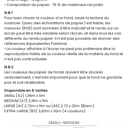
• Composition du papier : 75 % de matériaux recyclés
N.B 1
Pour bien choisir la couleur d’un fond, seule la lecture du
nuancier (avec des échantillons de papier) est fiable, les
mesures (RVB) sont données à titre indicatif et le rendu sur un
écran peut être très variable selon l’écran, et dans tous les cas
différents du rendu papier. Il n’est pas possible de donner des
références équivalentes Pantone.
• La couleur affichée à l’écran ne peut pas prétendre être la
reproduction fidèle de la couleur réelle de la matière du fond et
n’est pas contractuelle
N.B 2
Les rouleaux de papier de fonds doivent être stockés
verticalement, c’est très important pour que le fond ne gondole
pas et soit réutilisable
Disponible en 5 tailles
SMALL [A2] 1,36m x 11m
MEDIUM [A7] 2,18m x 11m
LARGE [A1] 2,72m x 11m ou [A5] 2.72 x 25m (Blanc)
EXTRA-LARGE [B3] 3,60m x 30m (4 couleurs)