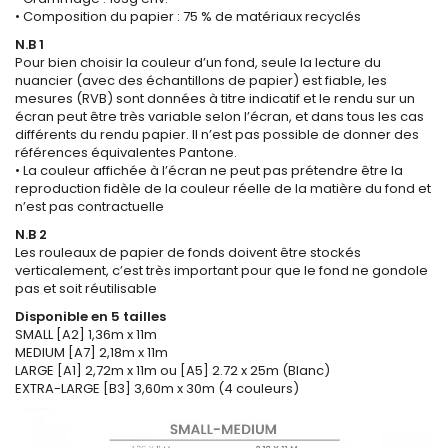
• Composition du papier : 75 % de matériaux recyclés
N.B 1
Pour bien choisir la couleur d’un fond, seule la lecture du
nuancier (avec des échantillons de papier) est fiable, les
mesures (RVB) sont données à titre indicatif et le rendu sur un
écran peut être très variable selon l’écran, et dans tous les cas
différents du rendu papier. Il n’est pas possible de donner des
références équivalentes Pantone.
• La couleur affichée à l’écran ne peut pas prétendre être la
reproduction fidèle de la couleur réelle de la matière du fond et
n’est pas contractuelle
N.B 2
Les rouleaux de papier de fonds doivent être stockés
verticalement, c’est très important pour que le fond ne gondole
pas et soit réutilisable
Disponible en 5 tailles
SMALL [A2] 1,36m x 11m
MEDIUM [A7] 2,18m x 11m
LARGE [A1] 2,72m x 11m ou [A5] 2.72 x 25m (Blanc)
EXTRA-LARGE [B3] 3,60m x 30m (4 couleurs)