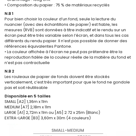
• Composition du papier : 75 % de matériaux recyclés
N.B 1
Pour bien choisir la couleur d’un fond, seule la lecture du
nuancier (avec des échantillons de papier) est fiable, les
mesures (RVB) sont données à titre indicatif et le rendu sur un
écran peut être très variable selon l’écran, et dans tous les cas
différents du rendu papier. Il n’est pas possible de donner des
références équivalentes Pantone.
• La couleur affichée à l’écran ne peut pas prétendre être la
reproduction fidèle de la couleur réelle de la matière du fond et
n’est pas contractuelle
N.B 2
Les rouleaux de papier de fonds doivent être stockés
verticalement, c’est très important pour que le fond ne gondole
pas et soit réutilisable
Disponible en 5 tailles
SMALL [A2] 1,36m x 11m
MEDIUM [A7] 2,18m x 11m
LARGE [A1] 2,72m x 11m ou [A5] 2.72 x 25m (Blanc)
EXTRA-LARGE [B3] 3,60m x 30m (4 couleurs)