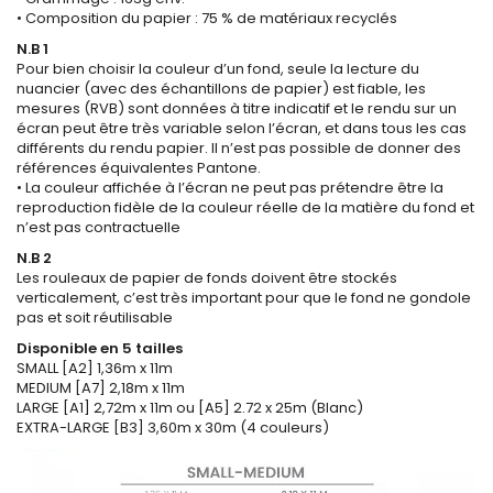
• Composition du papier : 75 % de matériaux recyclés
N.B 1
Pour bien choisir la couleur d’un fond, seule la lecture du
nuancier (avec des échantillons de papier) est fiable, les
mesures (RVB) sont données à titre indicatif et le rendu sur un
écran peut être très variable selon l’écran, et dans tous les cas
différents du rendu papier. Il n’est pas possible de donner des
références équivalentes Pantone.
• La couleur affichée à l’écran ne peut pas prétendre être la
reproduction fidèle de la couleur réelle de la matière du fond et
n’est pas contractuelle
N.B 2
Les rouleaux de papier de fonds doivent être stockés
verticalement, c’est très important pour que le fond ne gondole
pas et soit réutilisable
Disponible en 5 tailles
SMALL [A2] 1,36m x 11m
MEDIUM [A7] 2,18m x 11m
LARGE [A1] 2,72m x 11m ou [A5] 2.72 x 25m (Blanc)
EXTRA-LARGE [B3] 3,60m x 30m (4 couleurs)