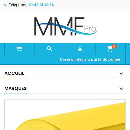
Téléphone:
01.48.91.20.66
0



shopping_cart
Créer un devis à partir du panier
ACCUEIL
MARQUES