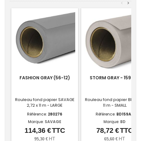
<
>
FASHION GRAY (56-12)
STORM GRAY - 159-A2
Rouleau fond papier SAVAGE
Rouleau fond papier BD 1,36
2,72 x 11 m - LARGE
11 m - SMALL
Référence:
280276
Référence:
BD159A2
Marque:
SAVAGE
Marque:
BD
114,36 €
TTC
78,72 €
TTC
Prix
Prix
HT
HT
95,30 €
65,60 €