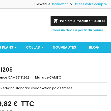
Bienvenue,
Connexion
ou
Créez votre compte
shopping_cart
Panier:
0
Produits - 0,00 €
Créer un devis à partir du panier
S PLANS
COLLAB
NOUVEAUTES
BLOG
1205
ence
CAM99131262
Marque
CAMBO
 Redwing standard avec fixation poids fitness
9,82 €
TTC