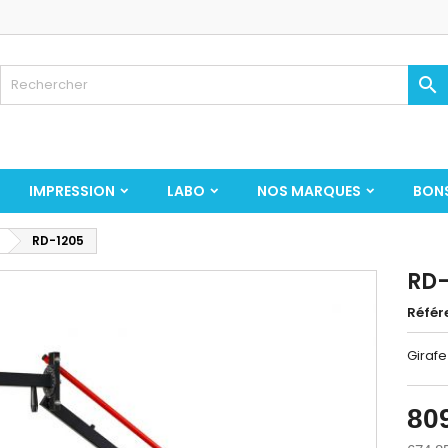

IMPRESSION
LABO
NOS MARQUES
BON
RD-1205
RD-
Référ
Girafe
80