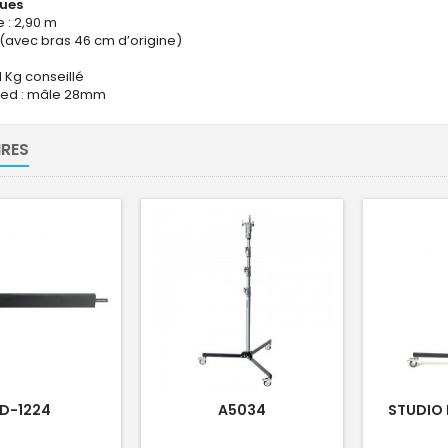
ques
 : 2,90 m
m (avec bras 46 cm d’origine)
1 Kg conseillé
ied : mâle 28mm
RES
D-1224
A5034
STUDIO 