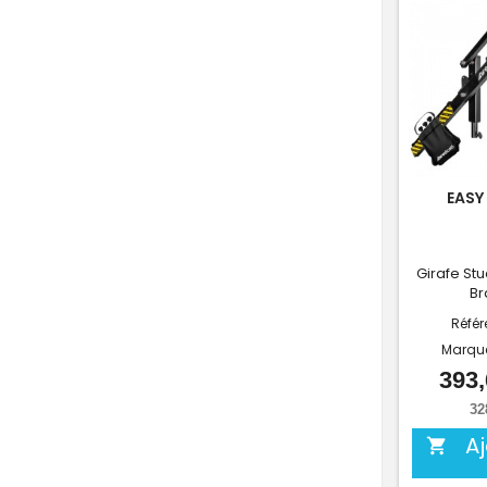
EASY
Girafe St
Br
Référ
Marqu
393,
32
A
