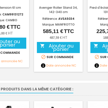
tension 61 cm
Avenger Roller Stand 34,
Pied d'écla
142-340 cm
13
e:
CAM99131272
Référence:
AVEA5034
Référe
ue:
CAMBO
Marque:
MANFROTTO
Marq
80 €
TTC
Prix
585,11 €
TTC
225,
Prix
HT
,00 €
HT
487,59 €
188
jouter au
panier
Ajouter au
Aj


panier
 COMMANDE


SUR COMMANDE
SUR
e annoncée
NC
Date annoncée
NC
Date
 PRODUITS DANS LA MÊME CATÉGORIE :