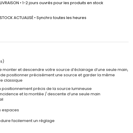
LIVRAISON • 1-2 jours ouvrés pour les produits en stock
STOCK ACTUALISÉ • Synchro toutes les heures
es)
de monter et descendre votre source d’éclairage d’une seule main,
rmet de positionner précisément une source et garder la même
fe classique
un positionnement précis de la source lumineuse
’incidence et la montée / descente d’une seule main
il
ts espaces
oduire facilement un réglage