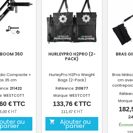
 BOOM 360
HURLEYPRO H2PRO (2-
BRAS GI
PACK)
udio Compacte +
HurleyPro H2Pro Weight
Bras télés
as 35 cm
Bags (2-Pack)
cm avec
contrepoid
ence:
211422
Référence:
210677
Référe
e:
WESTCOTT
Marque:
WESTCOTT
Marque
60 €
TTC
133,76 €
TTC
Prix
Prix
182,
HT
HT
8,00 €
111,47 €
24
jouter au
Ajouter au

panier
panier
Économ
152