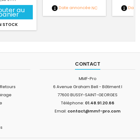
Date annoncée
NC
Date
outer au
panier
N STOCK
CONTACT
MMF-Pro
 Retours
6 Avenue Graham Bell - Bâtiment I
airage
77600 BUSSY-SAINT-GEORGES
ne
Téléphone:
01.48.91.20.66
Email:
contact@mmf-pro.com
is