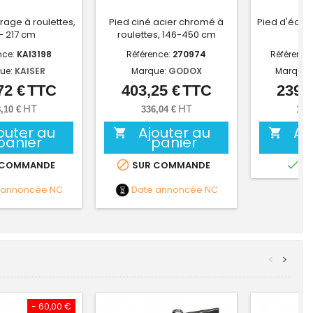
irage à roulettes,
Pied ciné acier chromé à
Pied d'éclai
1- 217 cm
roulettes, 146-450 cm
131
nce:
KAI3198
Référence:
270974
Référence
ue:
KAISER
Marque:
GODOX
Marque:
72 €
TTC
403,25 €
TTC
239,3
Prix
Prix
HT
HT
,10 €
336,04 €
199
outer au
Ajouter au
Aj


panier
panier


 COMMANDE
SUR COMMANDE
EN
 annoncée
NC
Date annoncée
NC
<
>
- 60,00 €