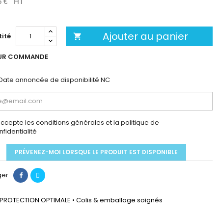
5 €
HT
Ajouter au panier
ité

UR COMMANDE
Date annoncée de disponibilité
NC
accepte les conditions générales et la politique de
nfidentialité
PRÉVENEZ-MOI LORSQUE LE PRODUIT EST DISPONIBLE
ger
PROTECTION OPTIMALE • Colis & emballage soignés