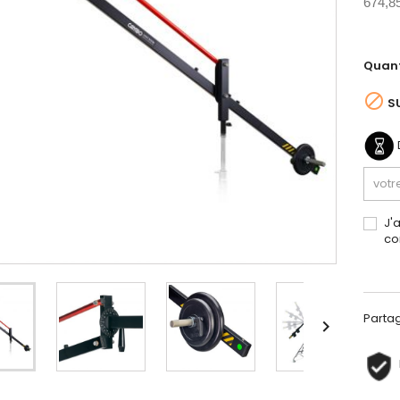
674,8
Quant

S
J'
co
Parta
