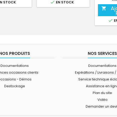

N STOCK
EN STOCK
Aj


E
NOS PRODUITS
NOS SERVICES
Documentations
Documentations
ces occasions clients
Expéditions / Livraisons /
ccasions - Démos
Service technique écl
Destockage
Assistance en lig
Plan du site
Vidéo
Demander un dev