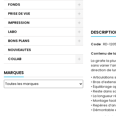
FONDS
PRISE DE VUE
IMPRESSION
LABO
DESCRIPTIO
BONS PLANS
Code
: RD-120
NOUVEAUTES
Contenu de la
COLLAB
La girafe la p
sans varier l’
direction de l
MARQUES
• Articulation
• Bras d’exten
• Équilibrage o
• Reste dans sa
• La longueur r
• Montage facil
• Repères d’an
• Démontable e