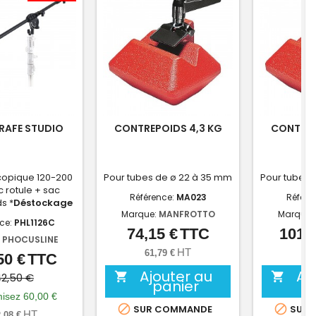
RAFE STUDIO
CONTREPOIDS 4,3 KG
CONTREP
copique 120-200
Pour tubes de ø 22 à 35 mm
Pour tubes 
 rotule + sac
Référence:
MA023
Référe
s *
Déstockage
Marque:
MANFROTTO
Marque:
nce:
PHL1126C
74,15 €
TTC
101,9
Prix
:
PHOCUSLINE
HT
61,79 €
84,
50 €
TTC
Prix
Prix
Ajouter au
Aj
de


2,50 €
panier
base
isez 60,00 €


SUR COMMANDE
SUR 
HT
,08 €