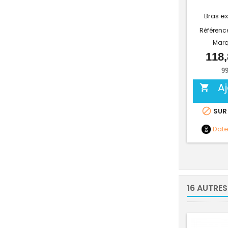
Bras ex
Référenc
Marq
118,
99
A


SUR
Dat
16 AUTRES