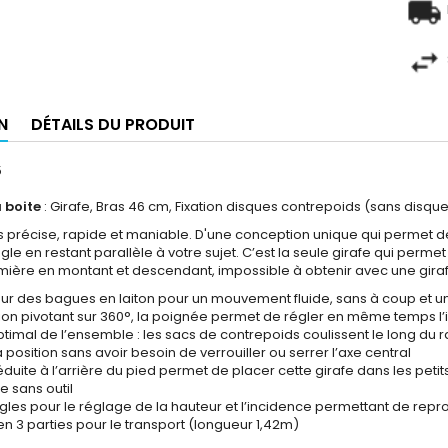
N
DÉTAILS DU PRODUIT
5
 boite
: Girafe, Bras 46 cm, Fixation disques contrepoids (sans disqu
lus précise, rapide et maniable. D'une conception unique qui permet 
angle en restant parallèle à votre sujet. C’est la seule girafe qui pe
umière en montant et descendant, impossible à obtenir avec une gira
s sur des bagues en laiton pour un mouvement fluide, sans à coup et 
sion pivotant sur 360°, la poignée permet de régler en même temps l
ptimal de l’ensemble : les sacs de contrepoids coulissent le long du ra
 position sans avoir besoin de verrouiller ou serrer l’axe central
éduite à l’arrière du pied permet de placer cette girafe dans les peti
e sans outil
gles pour le réglage de la hauteur et l’incidence permettant de repr
n 3 parties pour le transport (longueur 1,42m)