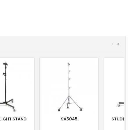
<
>
LIGHT STAND
SA5045
STUDIO 