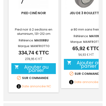
PIED CINÉ NOIR
JEU DE 3 ROULETTES
Pied noir à 2 sections en
ø 80 mm sans freins
aluminium, 131-212 cm
Référence:
MA109
Référence:
MA008BU
Marque:
MANFROTTO
Marque:
MANFROTTO
65,92 €
TTC
Prix
334,74 €
TTC
Prix
HT
54,93 €
HT
278,95 €
Ajouter au

panier
Ajouter au

panier

SUR COMMANDE

SUR COMMANDE
Date annoncée
NC
Date annoncée
NC