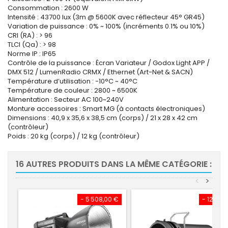
Consommation : 2600 W
Intensité : 43700 lux (3m @ 5600K avec réflecteur 45° GR45)
Variation de puissance : 0% ~ 100% (incréments 0.1% ou 10%)
CRI (RA) : > 96
TLCI (Qa) : > 98
Norme IP : IP65
Contrôle de la puissance : Écran Variateur / Godox Light APP /
DMX 512 / LumenRadio CRMX / Ethernet (Art-Net & SACN)
Température d’utilisation : -10°C ~ 40°C
Température de couleur : 2800 ~ 6500K
Alimentation : Secteur AC 100~240V
Monture accessoires : Smart MG (à contacts électroniques)
Dimensions : 40,9 x 35,6 x 38,5 cm (corps) / 21 x 28 x 42 cm
(contrôleur)
Poids : 20 kg (corps) / 12 kg (contrôleur)
16 AUTRES PRODUITS DANS LA MÊME CATÉGORIE :
<
>
- 5 508,00 €
- 123,82