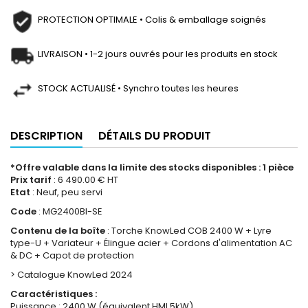
PROTECTION OPTIMALE • Colis & emballage soignés
LIVRAISON • 1-2 jours ouvrés pour les produits en stock
STOCK ACTUALISÉ • Synchro toutes les heures
DESCRIPTION
DÉTAILS DU PRODUIT
*Offre valable dans la limite des stocks disponibles : 1 pièce
Prix tarif
: 6 490.00 € HT
Etat
: Neuf, peu servi
Code
: MG2400BI-SE
Contenu de la boîte
: Torche KnowLed COB 2400 W + Lyre
type-U + Variateur + Élingue acier + Cordons d'alimentation AC
& DC + Capot de protection
> Catalogue KnowLed 2024
Caractéristiques :
Puissance : 2400 W (équivalent HMI 5kW)