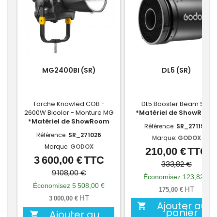
MG2400BI (SR)
DL5 (SR)
Torche Knowled COB -
DL5 Booster Beam S60
2600W Bicolor - Monture MG
*Matériel de ShowRoom
*Matériel de ShowRoom
Référence:
SR_271196
Référence:
SR_271026
Marque:
GODOX
Marque:
GODOX
210,00 €
TTC
Prix
Prix
3 600,00 €
TTC
Prix
Prix
de
333,82 €
de
9 108,00 €
base
Économisez 123,82 €
base
Économisez 5 508,00 €
HT
175,00 €
HT
3 000,00 €
Ajouter au

panier
Ajouter au
