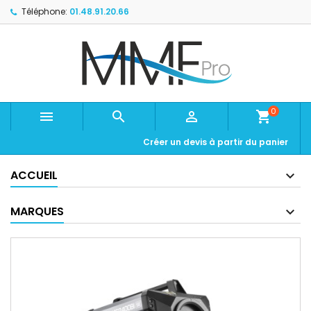
Téléphone:
01.48.91.20.66
0



shopping_cart
Créer un devis à partir du panier
ACCUEIL
MARQUES