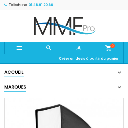
Téléphone:
01.48.91.20.66
0



shopping_cart
Créer un devis à partir du panier
ACCUEIL
MARQUES