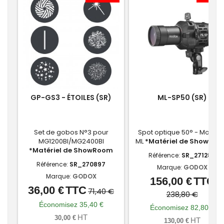
GP-GS3 - ÉTOILES (SR)
ML-SP50 (SR)
Set de gobos N°3 pour
Spot optique 50° - Montur
MG1200BI/MG2400BI
ML
*Matériel de ShowRo
*Matériel de ShowRoom
Référence:
SR_271289
Référence:
SR_270897
Marque:
GODOX
Marque:
GODOX
156,00 €
TTC
Prix
Prix
36,00 €
TTC
Prix
Prix
71,40 €
de
238,80 €
de
Économisez 35,40 €
base
Économisez 82,80 €
base
HT
30,00 €
HT
130,00 €