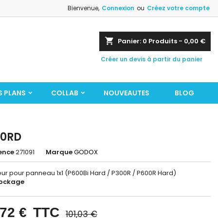
Bienvenue,
Connexion
ou
Créez votre compte
shopping_cart
Panier:
0
Produits - 0,00 €
Créer un devis à partir du panier
S PLANS
COLLAB
NOUVEAUTES
BLOG
00RD
ence
271091
Marque
GODOX
eur pour panneau 1x1 (P600Bi Hard / P300R / P600R Hard)
tockage
,72 €
TTC
101,03 €