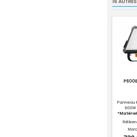
16 AUTRES
P600B
Panneau 
600W 
*Matérie
Référen
Marq