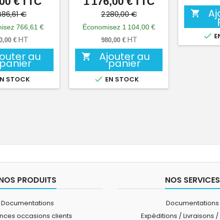
00 €
TTC
1 176,00 €
TTC
Prix
Prix
Prix
Prix
Aj
de
de

486,61 €
2 280,00 €
base
base
isez 766,61 €
Économisez 1 104,00 €

E
HT
HT
0,00 €
980,00 €
jouter au
Ajouter au

panier
panier

N STOCK
EN STOCK
NOS PRODUITS
NOS SERVICES
Documentations
Documentations
ces occasions clients
Expéditions / Livraisons /