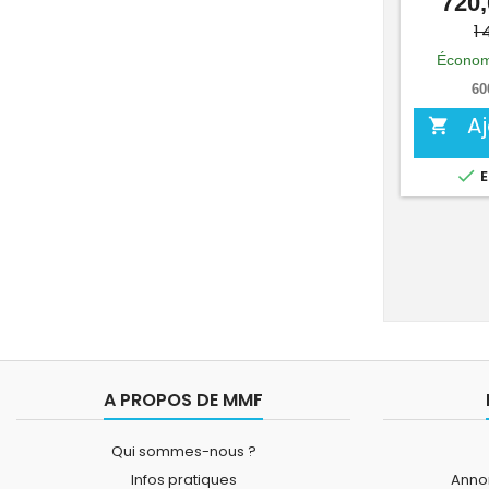
720,
1 
Économ
60
A


E
A PROPOS DE MMF
Qui sommes-nous ?
Infos pratiques
Annon