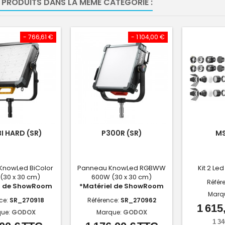
 PRODUITS DANS LA MÊME CATÉGORIE :
- 766,61 €
- 1 104,00 €
I HARD (SR)
P300R (SR)
MS
KnowLed BiColor
Panneau KnowLed RGBWW
Kit 2 Le
(30 x 30 cm)
600W (30 x 30 cm)
Référ
l de ShowRoom
*Matériel de ShowRoom
Marq
ce:
SR_270918
Référence:
SR_270962
1 615
ue:
GODOX
Marque:
GODOX
1 34