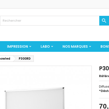

IMPRESSION
LABO
NOS MARQUES
BON
nowled
P300RD
P3
Référ
Diffus
*Dés
70