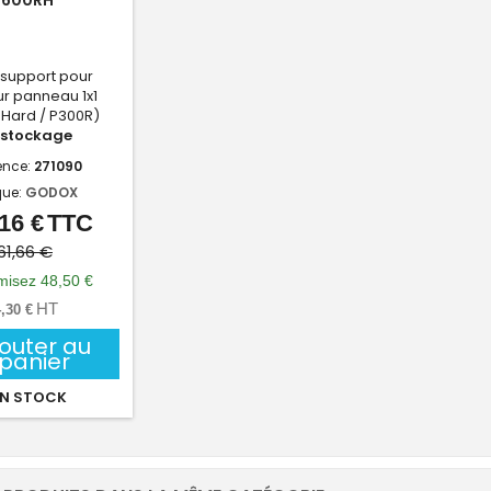
P600RH
support pour
ur panneau 1x1
 Hard / P300R)
stockage
ence:
271090
ue:
GODOX
16 €
TTC
Prix
Prix
de
61,66 €
base
isez 48,50 €
HT
,30 €
jouter au
panier
N STOCK