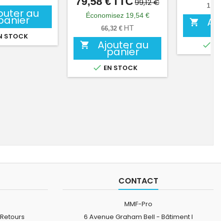
79,58 €
TTC
Prix
Prix
99,12 €
1 59
outer au
de
Économisez 19,54 €
panier
Aj

base
HT
66,32 €
N STOCK
Ajouter au


EN
panier

EN STOCK
CONTACT
MMF-Pro
 Retours
6 Avenue Graham Bell - Bâtiment I