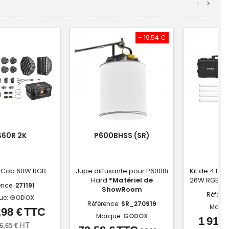
<
>
- 19,54 €
60R 2K
P600BHSS (SR)
TP
d Cob 60W RGB
Jupe diffusante pour P600Bi
Kit de 4 Pi
Hard
*Matériel de
26W RGBW
ence:
271191
ShowRoom
Référe
ue:
GODOX
Référence:
SR_270919
Marqu
,98 €
TTC
Prix
Marque:
GODOX
1 919,
HT
6,65 €