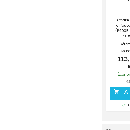
Cadre 
diffuse
(P600Bi
*Dé
Référ
Marq
113,
1
Économ
94
A


E