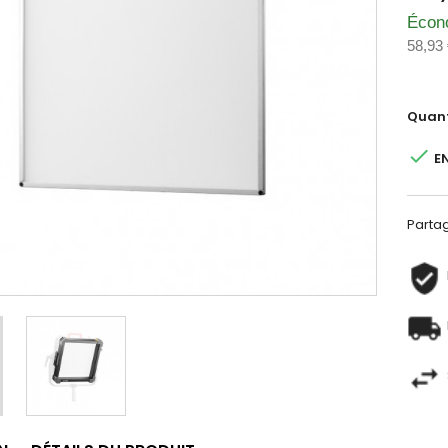
Écon
58,93
Quant

E
Parta