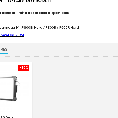
N
DÉTAILS DU PRODUIT
 dans la limite des stocks disponibles
 panneau 1x1 (P600Bi Hard / P300R / P600R Hard)
KnowLed 2024
RES
-30%