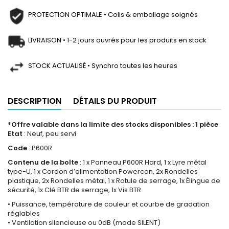
PROTECTION OPTIMALE • Colis & emballage soignés
LIVRAISON • 1-2 jours ouvrés pour les produits en stock
STOCK ACTUALISÉ • Synchro toutes les heures
DESCRIPTION
DÉTAILS DU PRODUIT
*Offre valable dans la limite des stocks disponibles : 1 pièce
Etat
: Neuf, peu servi
Code
: P600R
Contenu de la boîte
: 1 x Panneau P600R Hard, 1 x Lyre métal
type-U, 1 x Cordon d’alimentation Powercon, 2x Rondelles
plastique, 2x Rondelles métal, 1 x Rotule de serrage, 1x Élingue de
sécurité, 1x Clé BTR de serrage, 1x Vis BTR
• Puissance, température de couleur et courbe de gradation
réglables
• Ventilation silencieuse ou 0dB (mode SILENT)