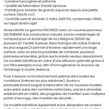
• Lumière homogène et uniforme
• Qualité de fabrication à toute épreuve
• Parfait pour éclairer de grands espaces depuis une petite
surface (30x30 cm)
• Contrôle sans fil via radio 2.4Ghz, DMX 512, Lumenradio CRMX,
ou l’appli Godox Light
Godox étoffe sa gamme KNOWLED avec un nouveau panneau
LED RGBWW à la construction robuste, tout en restant léger et
compact pour un éclairage de sa catégorie (650W de
puissance). Facilité à placer dans tout type de scène (même
les plus exiguës) il permet d’éclairer rapidement une large
surface, avec en plus la possibilité de combiner plusieurs
panneaux ensemble, grâce aux brackets vendus séparément.
Ce modèle bénéficie en outre d'une diffusion optimale grâce à
son filtre plexiglas inclus, afin d'homogénéiser la douceur de
l'éclairage à courte distance.
Pour s’assurer un fonctionnement optimal dans toutes les
conditions (mêmes les plus extrêmes), Godox a
particulièrement soigné la fabrication de ce nouveau modèle
avec entre autre des cornières renforcées, une lyre amovible
entièrement en métal, des poignées de maintien avec multiples
points d’ancrage, des manilles de sécurité...
Ce modèle bénéficie également d’une dissipation de chaleur