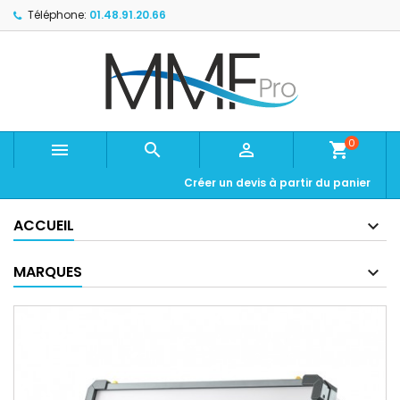
Téléphone:
01.48.91.20.66
0



shopping_cart
Créer un devis à partir du panier
ACCUEIL
MARQUES