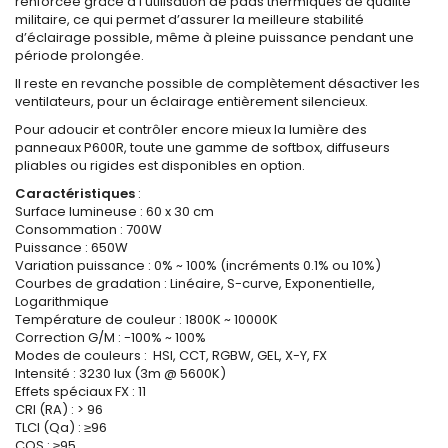
renforcée grâce à l’utilisation de pads thermiques de qualité
militaire, ce qui permet d’assurer la meilleure stabilité
d’éclairage possible, même à pleine puissance pendant une
période prolongée.
Il reste en revanche possible de complètement désactiver les
ventilateurs, pour un éclairage entièrement silencieux.
Pour adoucir et contrôler encore mieux la lumière des
panneaux P600R, toute une gamme de softbox, diffuseurs
pliables ou rigides est disponibles en option.
Caractéristiques
:
Surface lumineuse : 60 x 30 cm
Consommation : 700W
Puissance : 650W
Variation puissance : 0% ~ 100% (incréments 0.1% ou 10%)
Courbes de gradation : Linéaire, S-curve, Exponentielle,
Logarithmique
Température de couleur : 1800K ~ 10000K
Correction G/M : -100% ~ 100%
Modes de couleurs :
HSI, CCT, RGBW, GEL, X-Y, FX
Intensité : 3230 lux (3m @ 5600K)
Effets spéciaux FX : 11
CRI (RA) : > 96
TLCI (Qa) : ≥96
CQS : ≥95