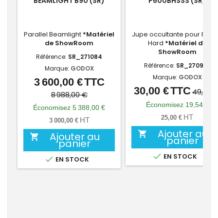
BEAMLIGHT B90 (SR)
P600BHSSS (SR)
Parallel Beamlight
*Matériel
Jupe occultante pour P600
de ShowRoom
Hard
*Matériel de
ShowRoom
Référence:
SR_271084
Référence:
SR_270920
Marque:
GODOX
Marque:
GODOX
3 600,00 €
TTC
Prix
Prix
30,00 €
TTC
Prix
Prix
49,54 
de
8 988,00 €
de
Économisez 19,54 €
base
Économisez 5 388,00 €
base
HT
25,00 €
HT
3 000,00 €
Ajouter au

Ajouter au

panier
panier

EN STOCK

EN STOCK