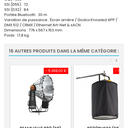
SSI (D55) : 72
SSI (D32) : 84
Portée Bluetooth : 30 m
Variation de puissance : Écran arrière / Godox Knowled APP /
DMX 512 / CRMX / Ethernet Art-Net & sACN
Dimensions : 776 x 567 x 153 mm
Poids : 17,8 kg
16 AUTRES PRODUITS DANS LA MÊME CATÉGORIE :
<
>
- 5 388,00 €
- 19,54