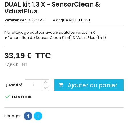
DUAL kit 1,3 X - SensorClean &
VdustPlus
Référence
VD17741756
Marque
VISIBLEDUST
Kit nettoyage capteur avec 5 spatules vertes 1.3X
+ flacons liquide Sensor Clean (1 ml) & Vdust Plus (1 ml)
33,19 €
TTC
27,66 €
HT
Ajouter au panier
Quantité


EN STOCK
Partager