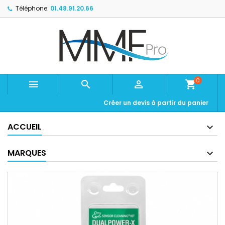
Téléphone:
01.48.91.20.66
0



shopping_cart
Créer un devis à partir du panier
ACCUEIL
MARQUES