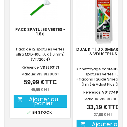
PACK SPATULES VERTES -
1,6X
Pack de 12 spatules vertes
DUAL KIT 1,3 X SMEARAW
& VDUSTPLUS
ultra MXD-100, 1,6X (16 mm)
(VT72004)
Référence:
VD2863171
Kit nettoyage capteur avec
spatules vertes 1.3X
Marque:
VISIBLEDUST
+ flacons liquide Smear Aw
59,99 €
TTC
Prix
(1 ml) & Vdust Plus (1 ml)
HT
49,99 €
Référence:
VD17741818
Ajouter au

Marque:
VISIBLEDUST
panier
33,19 €
TTC
Prix

EN STOCK
HT
27,66 €
Ajouter au
