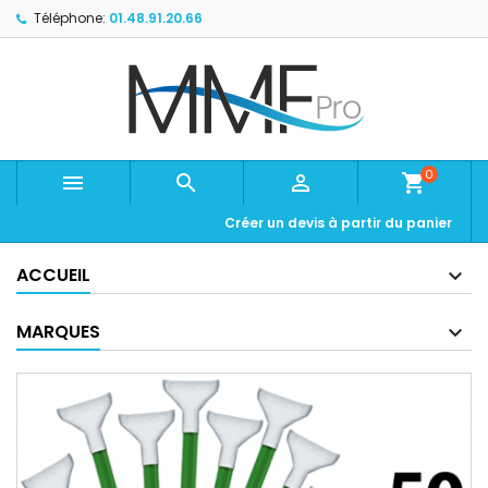
Téléphone:
01.48.91.20.66
0



shopping_cart
Créer un devis à partir du panier
ACCUEIL
MARQUES