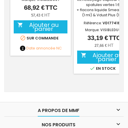
spatules vertes 1.6X
68,92 €
TTC
Prix
+ flacons liquide Smear Aw
(1 ml) & Vdust Plus (1 ml)
HT
57,43 €
Référence:
VD17741820
Ajouter au

panier
Marque:
VISIBLEDUST
33,19 €
TTC
Prix

SUR COMMANDE
HT
27,66 €
Date annoncée
NC
Ajouter au

panier

EN STOCK

A PROPOS DE MMF

NOS PRODUITS