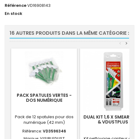
Référence
VD16908143
En stock
16 AUTRES PRODUITS DANS LA MÊME CATÉGORIE :
<
>
PACK SPATULES VERTES -
DOS NUMÉRIQUE
Pack de 12 spatules pour dos
DUAL KIT 1,6 X SMEARAW
& VDUSTPLUS
numérique (42 mm)
Référence:
VD3596346
Kit nettoyage capteur avec
Marque:
VISIBLEDUST