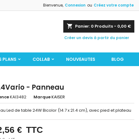
Bienvenue,
Connexion
ou
Créez votre compte
shopping_cart
Panier:
0
Produits - 0,00 €
Créer un devis à partir du panier
S PLANS
COLLAB
NOUVEAUTES
BLOG
24Vario - Panneau
ence
KAI3482
Marque
KAISER
u Led de table 24W Bicolor (14.7 x 21.4 cm), avec pied et plateau
2,56 €
TTC