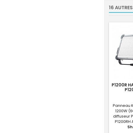
16 AUTRES
P1200R H
P12
Panneau 
1200W (6
diffuseur 
P1200RH
S