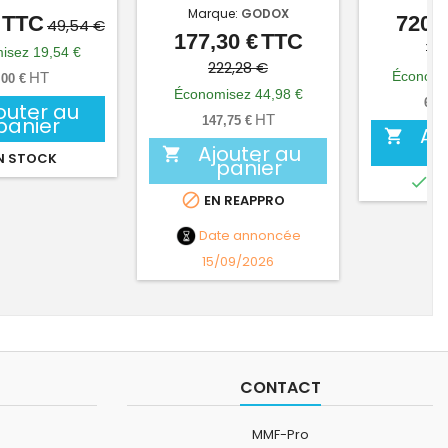
Marque:
GODOX
TTC
720,0
Prix
Prix
49,54 €
177,30 €
TTC
Prix
Prix
de
1 4
isez 19,54 €
de
222,28 €
base
Économi
HT
,00 €
base
Économisez 44,98 €
600
outer au
HT
panier
147,75 €
Aj

Ajouter au

N STOCK
panier

EN

EN REAPPRO
Date annoncée
15/09/2026
CONTACT
MMF-Pro