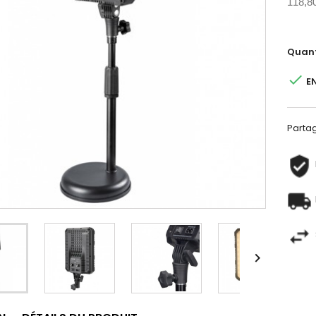
118,8
Quant

E
Parta
