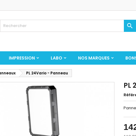

IMPRESSION
LABO
NOS MARQUES
BON
anneaux
PL 24Vario - Panneau
PL 
Référ
Pannea
14