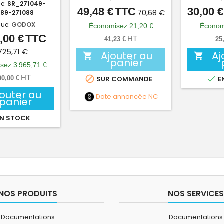
ce:
SR_271049-
49,48 €
TTC
30,00 €
Prix
Prix
70,68 €
089-271088
de
ue:
GODOX
Économisez 21,20 €
Économ
base
,00 €
TTC
Prix
Prix
HT
41,23 €
25
de
725,71 €
Ajouter au
Aj


panier
base
sez 3 965,71 €
HT


00,00 €
SUR COMMANDE
E
jouter au
Date annoncée
NC
panier
N STOCK
NOS PRODUITS
NOS SERVICES
Documentations
Documentations