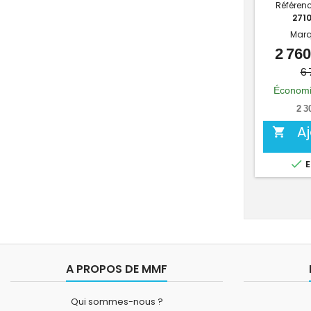
Référen
271
Marq
2 760
6 
Économi
2 3
A


E
A PROPOS DE MMF
Qui sommes-nous ?