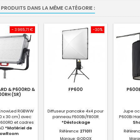
 PRODUITS DANS LA MÊME CATÉGORIE :
- 3 965,71 €
-30%
ARD & P600RD &
FP600
P600B
00RH (SR)
KnowLed RGBWW
Diffuseur pancake 4x4 pour
Jupe oc
0 x 30 cm) avec
panneau F600Bi/F800R
P600Bi Ha
P600RD et cadres
*Déstockage
Sh
 AD
*Matériel de
Référence:
271011
Référen
howRoom
Marque:
GODOX
Marq