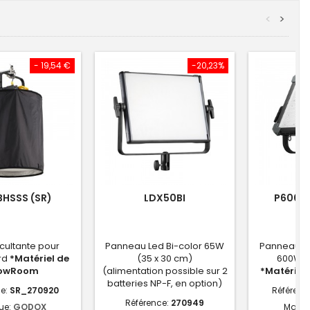
<
>
- 19,54 €
-20,23%
HSSS (SR)
LDX50BI
P600BI
cultante pour
Panneau Led Bi-color 65W
Panneau K
rd
*Matériel de
(35 x 30 cm)
600W (
owRoom
(alimentation possible sur 2
*Matériel
batteries NP-F, en option)
ce:
SR_270920
Référenc
Référence:
270949
ue:
GODOX
Marqu