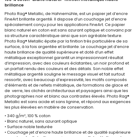
brillance
Photo Rag® Metallic, de Hahnemühle, est un papier jet d’encre
FineArt brillante argenté. Il dispose d’un couchage jet d’encre
spécialement conçu pour les applications FineArt. Ce papier
blanc naturel en coton est sans azurant optique et convainc par
sa structure caractéristique ainsi que son agréable texture.
Photo Rag® Metallic épate par la finition très particulière de sa
surface, à la fois argentée et brillante. Le couchage jet d’encre
haute brillance de qualité supérieure et doté d’un effet
métallique exceptionnel garantit un impressionnant résultat
d’impression, avec des couleurs éclatantes, un noir profond et
un parfait rendu des couleurs et des détails. Son noble effet
métallique argenté souligne le message visuel et fait surtout
ressortir, avec beaucoup d’expressivité, les motifs composés
d’éléments et de reflets métallique, de formations de glace et
de verre, les clichés architecturaux et paysagers ainsi que les
photographies noir et blanc aux contrastes élevés. Photo Rag®
Metallic est sans acide et sans lignine, et répond aux exigences
les plus élevées en matière de conservation.
• 340 g/m², 100 % coton
• Blanc naturel, sans azurant optique
• Surface noble texturée
• Couchage jet d’encre haute brillance et de qualité supérieure