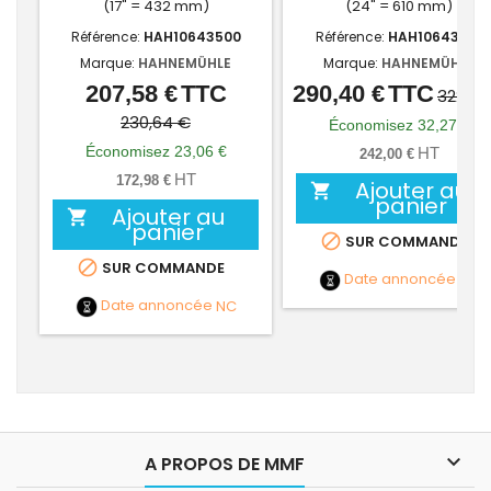
(17" = 432 mm)
(24" = 610 mm)
Référence:
HAH10643500
Référence:
HAH10643501
Marque:
HAHNEMÜHLE
Marque:
HAHNEMÜHLE
207,58 €
TTC
290,40 €
TTC
Prix
Prix
Prix
Prix
322,67
de
de
230,64 €
Économisez 32,27 €
base
base
Économisez 23,06 €
HT
242,00 €
HT
172,98 €
Ajouter au

panier
Ajouter au

panier

SUR COMMANDE

SUR COMMANDE
Date annoncée
NC
Date annoncée
NC

A PROPOS DE MMF