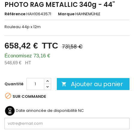
PHOTO RAG METALLIC 340g - 44"
Référence
HAH10643571
Marque
HAHNEMÜHLE
Rouleau 44p x 12m
658,42 €
TTC
731,58 €
Économisez 73,16 €
548,69 €
HT
Ajouter au panier
Quantité


SUR COMMANDE
Date annoncée de disponibilité
NC