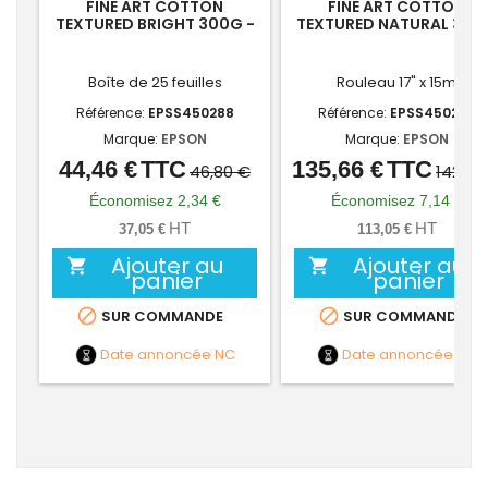
FINE ART COTTON
FINE ART COTTON
TEXTURED BRIGHT 300G -
TEXTURED NATURAL 300
A4
- 17P
Boîte de 25 feuilles
Rouleau 17" x 15m
Référence:
EPSS450288
Référence:
EPSS450277
Marque:
EPSON
Marque:
EPSON
44,46 €
TTC
135,66 €
TTC
Prix
Prix
Prix
Prix
46,80 €
142,80
de
de
Économisez 2,34 €
Économisez 7,14 €
base
base
HT
HT
37,05 €
113,05 €
Ajouter au
Ajouter au


panier
panier


SUR COMMANDE
SUR COMMANDE
Date annoncée
NC
Date annoncée
NC