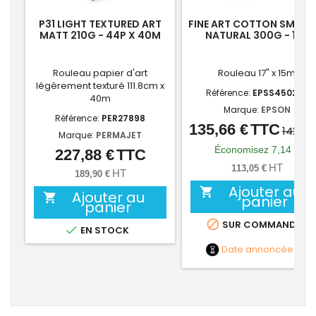
P31 LIGHT TEXTURED ART
FINE ART COTTON SMOO
MATT 210G - 44P X 40M
NATURAL 300G - 17P
Rouleau papier d'art
Rouleau 17" x 15m
légèrement texturé 111.8cm x
Référence:
EPSS450263
40m
Marque:
EPSON
Référence:
PER27898
135,66 €
TTC
Prix
Prix
142,80
Marque:
PERMAJET
de
Économisez 7,14 €
227,88 €
TTC
Prix
base
HT
113,05 €
HT
189,90 €
Ajouter au

Ajouter au

panier
panier

SUR COMMANDE

EN STOCK
Date annoncée
NC