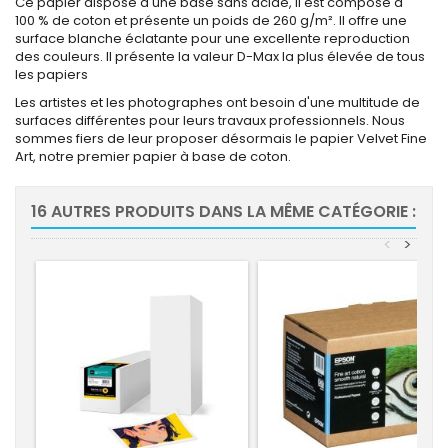
Ce papier dispose d'une base sans acide, il est composé à
100 % de coton et présente un poids de 260 g/m². Il offre une
surface blanche éclatante pour une excellente reproduction
des couleurs. Il présente la valeur D-Max la plus élevée de tous
les papiers
Les artistes et les photographes ont besoin d'une multitude de
surfaces différentes pour leurs travaux professionnels. Nous
sommes fiers de leur proposer désormais le papier Velvet Fine
Art, notre premier papier à base de coton.
16 AUTRES PRODUITS DANS LA MÊME CATÉGORIE :
<
>
-5