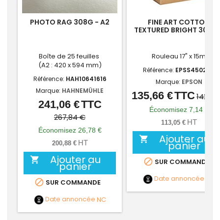
PHOTO RAG 308G - A2
FINE ART COTTON
TEXTURED BRIGHT 300G 
17P
Boîte de 25 feuilles
Rouleau 17" x 15m
(A2 : 420 x 594 mm)
Référence:
EPSS450284
Référence:
HAH10641616
Marque:
EPSON
Marque:
HAHNEMÜHLE
135,66 €
TTC
Prix
Prix
142,80
241,06 €
TTC
Prix
Prix
de
Économisez 7,14 €
de
267,84 €
base
HT
113,05 €
base
Économisez 26,78 €
Ajouter au

HT
panier
200,88 €
Ajouter au


SUR COMMANDE
panier
Date annoncée
NC

SUR COMMANDE
Date annoncée
NC