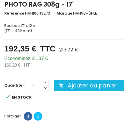
PHOTO RAG 308g - 17"
Référence
HAH10643273
Marque
HAHNEMÜHLE
Rouleau 17" x 12 m
(17" = 432 mm)
192,35 €
TTC
213,72 €
Économisez 21,37 €
160,29 €
HT
Ajouter au panier
Quantité


EN STOCK
Partager