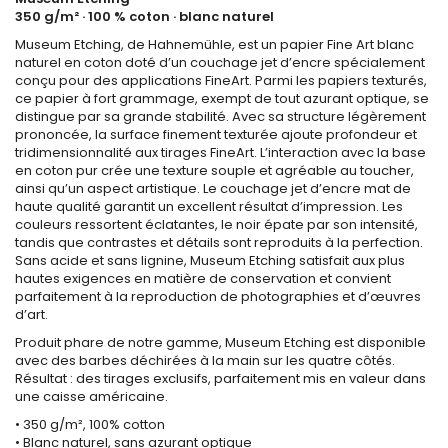
350 g/m² · 100 % coton · blanc naturel
Museum Etching, de Hahnemühle, est un papier Fine Art blanc
naturel en coton doté d’un couchage jet d’encre spécialement
conçu pour des applications FineArt. Parmi les papiers texturés,
ce papier à fort grammage, exempt de tout azurant optique, se
distingue par sa grande stabilité. Avec sa structure légèrement
prononcée, la surface finement texturée ajoute profondeur et
tridimensionnalité aux tirages FineArt. L’interaction avec la base
en coton pur crée une texture souple et agréable au toucher,
ainsi qu’un aspect artistique. Le couchage jet d’encre mat de
haute qualité garantit un excellent résultat d’impression. Les
couleurs ressortent éclatantes, le noir épate par son intensité,
tandis que contrastes et détails sont reproduits à la perfection.
Sans acide et sans lignine, Museum Etching satisfait aux plus
hautes exigences en matière de conservation et convient
parfaitement à la reproduction de photographies et d’œuvres
d’art.
Produit phare de notre gamme, Museum Etching est disponible
avec des barbes déchirées à la main sur les quatre côtés.
Résultat : des tirages exclusifs, parfaitement mis en valeur dans
une caisse américaine.
• 350 g/m², 100% cotton
• Blanc naturel, sans azurant optique