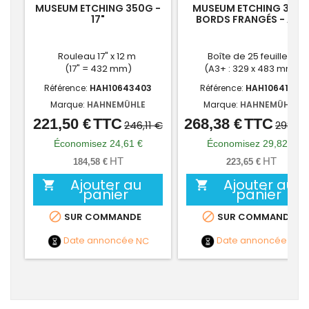
MUSEUM ETCHING 350G -
MUSEUM ETCHING 350
17"
BORDS FRANGÉS - A3+
Rouleau 17" x 12 m
Boîte de 25 feuilles
(17" = 432 mm)
(A3+ : 329 x 483 mm)
Référence:
HAH10643403
Référence:
HAH10641721
Marque:
HAHNEMÜHLE
Marque:
HAHNEMÜHLE
221,50 €
TTC
268,38 €
TTC
Prix
Prix
Prix
Prix
246,11 €
298,20
de
de
Économisez 24,61 €
Économisez 29,82 €
base
base
HT
HT
184,58 €
223,65 €
Ajouter au
Ajouter au


panier
panier


SUR COMMANDE
SUR COMMANDE
Date annoncée
NC
Date annoncée
NC