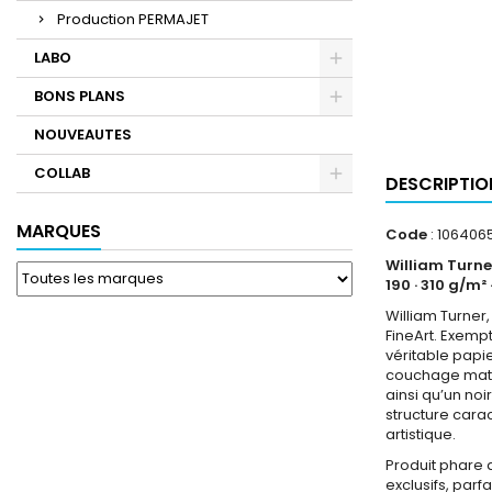
Production PERMAJET
LABO
BONS PLANS
NOUVEAUTES
COLLAB
DESCRIPTIO
MARQUES
Code
: 106406
William Turne
190 · 310 g/m² 
William Turner
FineArt. Exemp
véritable papi
couchage mat d
ainsi qu’un noi
structure cara
artistique.
Produit phare 
exclusifs, par