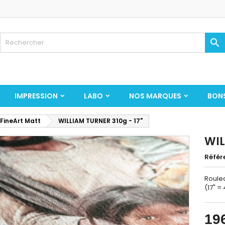

IMPRESSION
LABO
NOS MARQUES
BON
 FineArt Matt
WILLIAM TURNER 310g - 17"
WIL
Référ
Roulea
(17" 
19