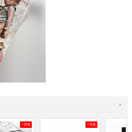
<
>
-10%
-10%