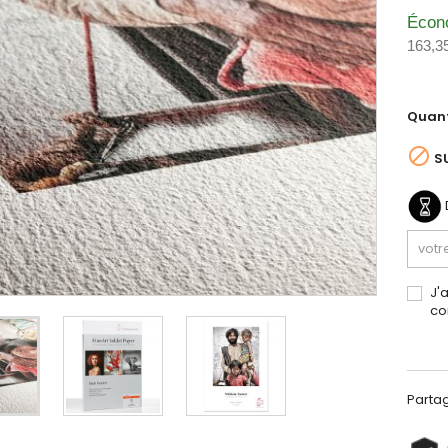
Écon
163,3
Quant

S
J'
co
Parta