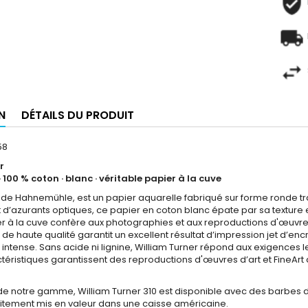
N
DÉTAILS DU PRODUIT
58
r
· 100 % coton · blanc · véritable papier à la cuve
, de Hahnemühle, est un papier aquarelle fabriqué sur forme ronde t
t d’azurants optiques, ce papier en coton blanc épate par sa texture 
er à la cuve confère aux photographies et aux reproductions d'œuvres 
e haute qualité garantit un excellent résultat d’impression jet d’en
r intense. Sans acide ni lignine, William Turner répond aux exigences 
ctéristiques garantissent des reproductions d'œuvres d’art et FineAr
de notre gamme, William Turner 310 est disponible avec des barbes déc
faitement mis en valeur dans une caisse américaine.