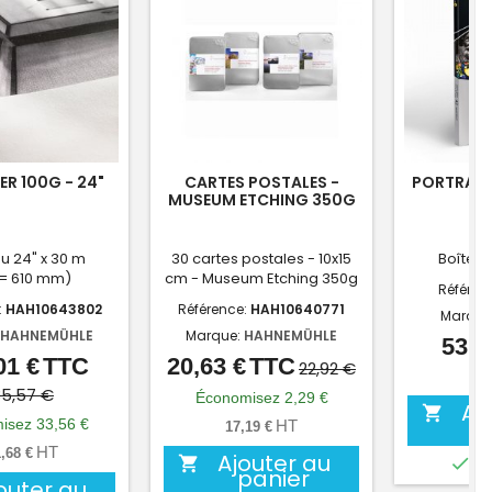
ER 100G - 24"
CARTES POSTALES -
PORTRAIT 
MUSEUM ETCHING 350G
u 24" x 30 m
30 cartes postales - 10x15
Boîte de
 = 610 mm)
cm - Museum Etching 350g
Référen
:
HAH10643802
Référence:
HAH10640771
Marque
HAHNEMÜHLE
Marque:
HAHNEMÜHLE
53,0
01 €
TTC
20,63 €
TTC
Prix
Prix
Prix
Prix
22,92 €
44,
de
de
5,57 €
Économisez 2,29 €
Aj

base
base
isez 33,56 €
HT
17,19 €
HT
,68 €
Ajouter au


EN
panier
outer au