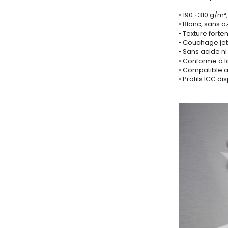
• 190 ∙ 310 g/m
• Blanc, sans 
• Texture forte
• Couchage jet
• Sans acide ni
• Conforme à l
• Compatible a
• Profils ICC 