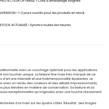
PROTECTION OPTIMALE • Colis & emballage soignés
LIVRAISON • 1-2 jours ouvrés pour les produits en stock
STOCK ACTUALISÉ • Synchro toutes les heures
raditionnelle avec un couchage optimisé pour les applications
et son toucher unique. La texture fine mais très marqué de ce
d’art une intensité et une tridimensionnalité épatantes. Le
cre avec un rendu des couleurs et des détails impressionnants,
les plus élevées en matière de conservation. Sa texture et sa
t aussi exceptionnelles qu’originales avec une touche résolument
hirées à la main sur les quatre côtés. Résultat : des tirages