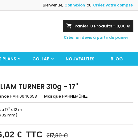
Bienvenue,
Connexion
ou
Créez votre compte
shopping_cart
Panier:
0
Produits - 0,00 €
Créer un devis à partir du panier
S PLANS
COLLAB
NOUVEAUTES
BLOG
LIAM TURNER 310g - 17"
ence
HAH10640658
Marque
HAHNEMÜHLE
u 17" x 12 m
= 432 mm)
6,02 €
TTC
217,80 €