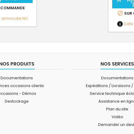
 COMMANDE

SUR
e annoncée
NC
Date
NOS PRODUITS
NOS SERVICES
Documentations
Documentations
ces occasions clients
Expéditions / Livraisons /
ccasions - Démos
Service technique écl
Destockage
Assistance en lig
Plan du site
Vidéo
Demander un dev