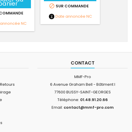
panier

SUR COMMANDE
 COMMANDE
Date annoncée
NC
 annoncée
NC
CONTACT
MMF-Pro
 Retours
6 Avenue Graham Bell - Bâtiment I
airage
77600 BUSSY-SAINT-GEORGES
ne
Téléphone:
01.48.91.20.66
Email:
contact@mmf-pro.com
is