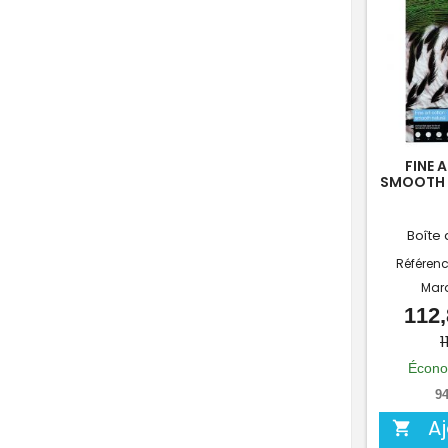
FINE 
SMOOTH 
Boîte 
Référen
Mar
112,
1
Écono
94
A
