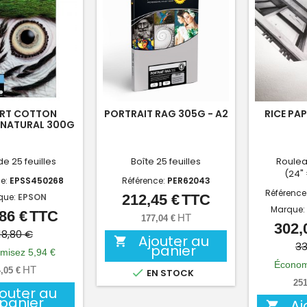
ART COTTON
PORTRAIT RAG 305G - A2
RICE PAP
NATURAL 300G
- A3+
de 25 feuilles
Boîte 25 feuilles
Roulea
(24"
ce:
EPSS450268
Référence:
PER62043
Référence
que:
EPSON
212,45 €
TTC
Prix
Marque:
86 €
TTC
Prix
Prix
HT
177,04 €
302,
de
18,80 €
Ajouter au

33
panier
base
misez 5,94 €
Économ
HT
,05 €

EN STOCK
251
jouter au
panier
Aj
