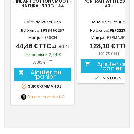
FINE ART COTTON SMOOTH
PORTRAIT WHITE 285G 
NATURAL 300G - A4
A3+
Boîte de 25 feuilles
Boîte de 25 feuilles
Référence:
EPSS450267
Référence:
PER22233
Marque:
EPSON
Marque:
PERMAJET
44,46 €
TTC
128,10 €
TTC
Prix
Prix
Prix
46,80 €
de
HT
106,75 €
Économisez 2,34 €
base
HT
Ajouter au
37,05 €

panier
Ajouter au

panier

EN STOCK

SUR COMMANDE
Date annoncée
NC