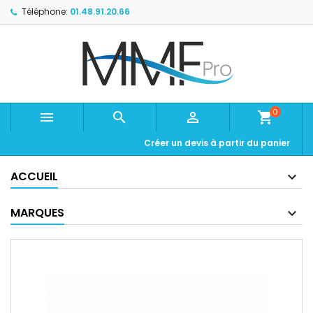
Téléphone:
01.48.91.20.66
0



shopping_cart
Créer un devis à partir du panier
ACCUEIL
MARQUES