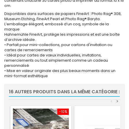
contenant chacune 30 cartes photo à imprimer au format 10 x 15
cm.
Disponibles dans surfaces de papiers FineArt : Photo Rag® 308,
Museum Etching, FineArt Pearl et Photo Rag® Baryta.
L’emballage élégant, embossé d’un coq, symbole de la
marque
Hahnemühle FineArt, protège les impressions et est une boîte
d’archive idéale.
• Parfait pour mini-collections, pour cartons d'invitation ou
cartes de remerciements
• Idéal pour cartes de vœux individuelles, invitations,
remerciements ou tout simplement comme un cadeau
personnalisé
• Mise en valeur originale des plus beaux moments dans un
mini-format esthétique
16 AUTRES PRODUITS DANS LA MÊME CATÉGORIE :
<
>
-10%
-10