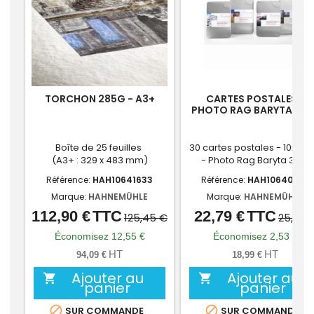
TORCHON 285G - A3+
CARTES POSTALES -
PHOTO RAG BARYTA 315
Boîte de 25 feuilles
30 cartes postales - 10x15 
(A3+ : 329 x 483 mm)
- Photo Rag Baryta 315g
Référence:
HAH10641633
Référence:
HAH10640773
Marque:
HAHNEMÜHLE
Marque:
HAHNEMÜHLE
112,90 €
TTC
22,79 €
TTC
Prix
Prix
Prix
Prix
125,45 €
25,32 
de
de
Économisez 12,55 €
Économisez 2,53 €
base
base
HT
HT
94,09 €
18,99 €
Ajouter au
Ajouter au


panier
panier


SUR COMMANDE
SUR COMMANDE