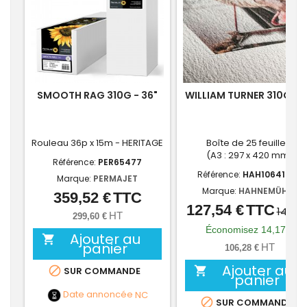
SMOOTH RAG 310G - 36"
WILLIAM TURNER 310G - 
Rouleau 36p x 15m - HERITAGE
Boîte de 25 feuilles
(A3 : 297 x 420 mm)
Référence:
PER65477
Référence:
HAH10641646
Marque:
PERMAJET
Marque:
HAHNEMÜHLE
359,52 €
TTC
Prix
127,54 €
TTC
Prix
Prix
141,71
HT
299,60 €
de
Économisez 14,17 €
Ajouter au

base
panier
HT
106,28 €
Ajouter au


SUR COMMANDE
panier
Date annoncée
NC

SUR COMMANDE