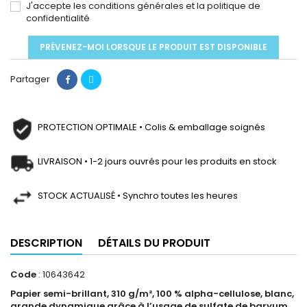
J'accepte les conditions générales et la politique de
confidentialité
PRÉVENEZ-MOI LORSQUE LE PRODUIT EST DISPONIBLE
Partager
PROTECTION OPTIMALE • Colis & emballage soignés
LIVRAISON • 1-2 jours ouvrés pour les produits en stock
STOCK ACTUALISÉ • Synchro toutes les heures
DESCRIPTION
DÉTAILS DU PRODUIT
Code
: 10643642
Papier semi-brillant, 310 g/m², 100 % alpha-cellulose, blanc,
grande dynamique grâce à l’usage de sulfate de baryum,