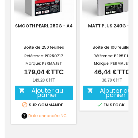
SMOOTH PEARL 280G - A4
MATT PLUS 240G - A4
Boîte de 250 feuilles
Boîte de 100 feuilles
Référence:
PER50717
Référence:
PER51115
Marque:
PERMAJET
Marque:
PERMAJET
179,04 €
TTC
46,44 €
TTC
Prix
Prix
HT
HT
149,20 €
38,70 €
Ajouter au
Ajouter au


panier
panier


SUR COMMANDE
EN STOCK
Date annoncée
NC