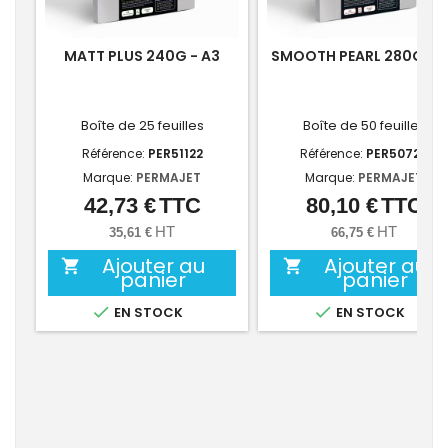
MATT PLUS 240G - A3
SMOOTH PEARL 280G - 
Boîte de 25 feuilles
Boîte de 50 feuilles
Référence:
PER51122
Référence:
PER50724
Marque:
PERMAJET
Marque:
PERMAJET
42,73 €
TTC
80,10 €
TTC
Prix
Prix
HT
HT
35,61 €
66,75 €
Ajouter au
Ajouter au


panier
panier


EN STOCK
EN STOCK