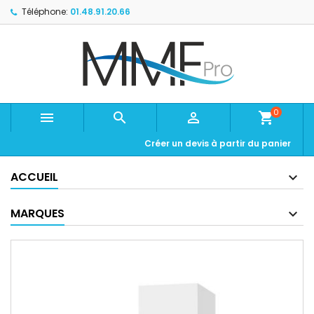
Téléphone:
01.48.91.20.66
0



shopping_cart
Créer un devis à partir du panier
ACCUEIL
MARQUES