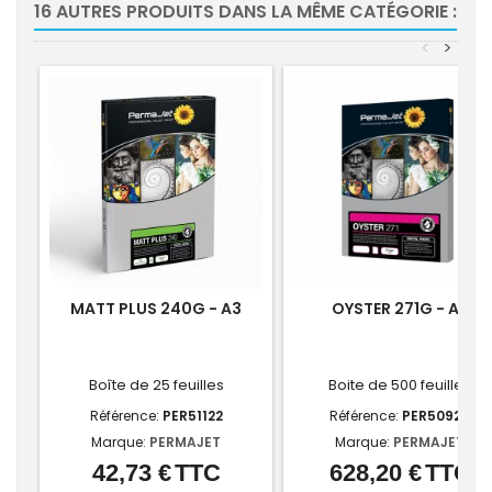
16 AUTRES PRODUITS DANS LA MÊME CATÉGORIE :
<
>
MATT PLUS 240G - A3
OYSTER 271G - A3
Boîte de 25 feuilles
Boite de 500 feuilles
Référence:
PER51122
Référence:
PER50929
Marque:
PERMAJET
Marque:
PERMAJET
42,73 €
TTC
628,20 €
TTC
Prix
Prix