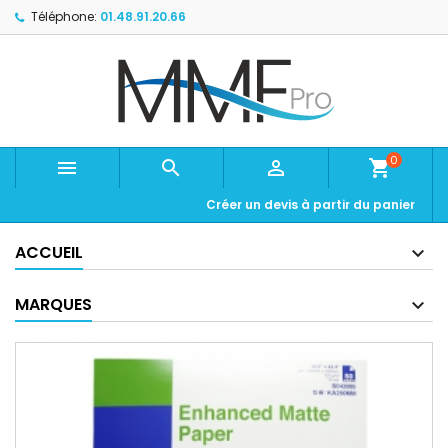
Téléphone:
01.48.91.20.66
0



shopping_cart
Créer un devis à partir du panier
ACCUEIL
MARQUES