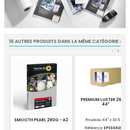
16 AUTRES PRODUITS DANS LA MÊME CATÉGORIE :
<
>
-5
PREMIUM LUSTER 260G 
44"
SMOOTH PEARL 280G - A2
Rouleau 44" x 30.5 m
Référence:
EPSS042083