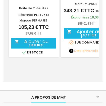
Marque:
EPSON
Boîte de 25 feuilles
343,21 €
TTC
Prix
Prix
361,27
Référence:
PER50742
de
Économisez 18,06 €
Marque:
PERMAJET
base
HT
286,01 €
105,23 €
TTC
Prix
Ajouter au

HT
panier
87,69 €
Ajouter au


SUR COMMANDE
panier
Date annoncée
NC

EN STOCK

A PROPOS DE MMF