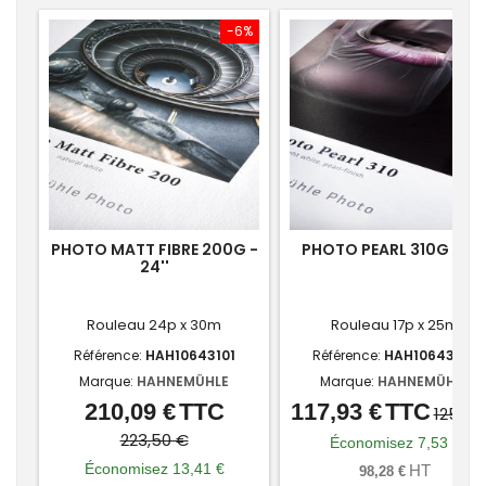
-6%
-6
PHOTO MATT FIBRE 200G -
PHOTO PEARL 310G - 17'
24''
Rouleau 24p x 30m
Rouleau 17p x 25m
Référence:
HAH10643101
Référence:
HAH10643220
Marque:
HAHNEMÜHLE
Marque:
HAHNEMÜHLE
210,09 €
TTC
117,93 €
TTC
Prix
Prix
Prix
Prix
125,46
de
de
223,50 €
Économisez 7,53 €
base
base
Économisez 13,41 €
HT
98,28 €