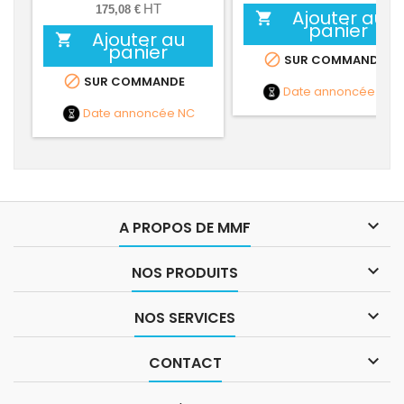
HT
175,08 €
Ajouter au

panier
Ajouter au

panier

SUR COMMANDE

SUR COMMANDE
Date annoncée
NC
Date annoncée
NC

A PROPOS DE MMF

NOS PRODUITS

NOS SERVICES

CONTACT