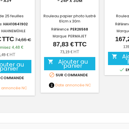
- A3+
- 24P X 30M
de 25 feuilles
Rouleau papier photo lustré
Roulea
61cm x 30m
e:
HAH10641902
Référen
Référence:
PER26568
:
HAHNEMÜHLE
Marqu
Marque:
PERMAJET
€
TTC
167,
Prix
Prix
74,66 €
87,83 €
TTC
Prix
de
139
misez 4,48 €
HT
73,19 €
base
HT
Aj
,49 €

Ajouter au

jouter au
panier
panier

E

SUR COMMANDE
 COMMANDE
Date annoncée
NC
e annoncée
NC