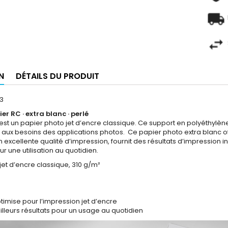
N
DÉTAILS DU PRODUIT
63
er RC · extra blanc · perlé
 est un papier photo jet d’encre classique. Ce support en polyéthy
aux besoins des applications photos. Ce papier photo extra blanc off
on excellente qualité d’impression, fournit des résultats d’impression 
 une utilisation au quotidien.
jet d’encre classique, 310 g/m²
imise pour l’impression jet d’encre
eilleurs résultats pour un usage au quotidien