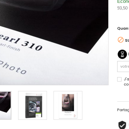
Écon
93,50
Quant

S
J'
co
Parta