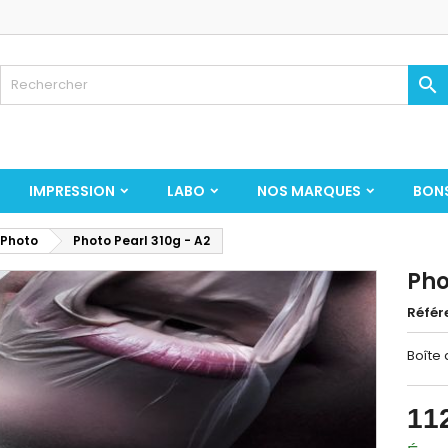

IMPRESSION
LABO
NOS MARQUES
BON
 Photo
Photo Pearl 310g - A2
Pho
Référ
Boîte 
11