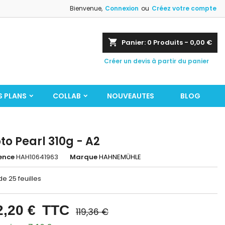
Bienvenue,
Connexion
ou
Créez votre compte
shopping_cart
Panier:
0
Produits - 0,00 €
Créer un devis à partir du panier
S PLANS
COLLAB
NOUVEAUTES
BLOG
to Pearl 310g - A2
ence
HAH10641963
Marque
HAHNEMÜHLE
de 25 feuilles
2,20 €
TTC
119,36 €