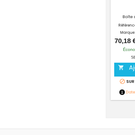
Boîte 
Référenc
Marque
70,18 
Écono
58
A


SUR
Dat