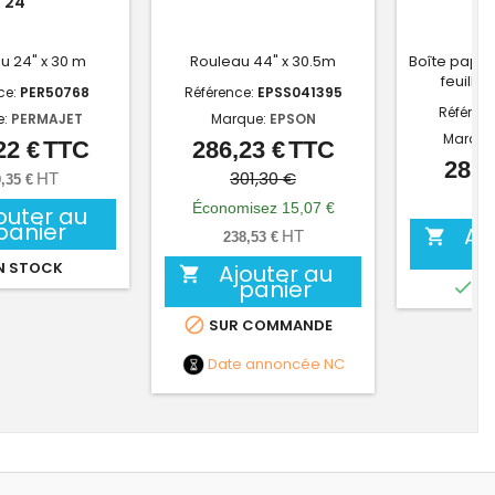
24"
- 
u 24" x 30 m
Rouleau 44" x 30.5m
Boîte papier
feuilles
ce:
PER50768
Référence:
EPSS041395
Référen
e:
PERMAJET
Marque:
EPSON
Marque
22 €
TTC
286,23 €
TTC
Prix
Prix
Prix
28,8
de
301,30 €
HT
,35 €
24,
base
Économisez 15,07 €
outer au
panier
Aj

HT
238,53 €
N STOCK
Ajouter au

panier

EN

SUR COMMANDE
Date annoncée
NC