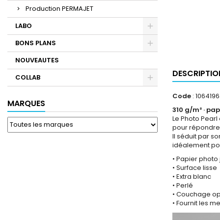
Production PERMAJET
LABO
BONS PLANS
NOUVEAUTES
DESCRIPTIO
COLLAB
Code
: 106419
MARQUES
310 g/m² · papi
Le Photo Pearl
pour répondre 
Il séduit par s
idéalement pour
• Papier photo 
• Surface lisse
• Extra blanc
• Perlé
• Couchage opt
• Fournit les m