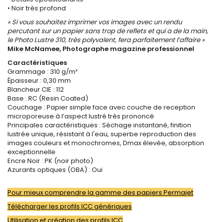
• Noir très profond
« Si vous souhaitez imprimer vos images avec un rendu
percutant sur un papier sans trop de reflets et qui a de la main,
le Photo Lustre 310, très polyvalent, fera parfaitement l’affaire »
Mike McNamee, Photographe magazine professionnel
Caractéristiques
Grammage : 310 g/m²
Épaisseur : 0,30 mm
Blancheur CIE : 112
Base : RC (Resin Coated)
Couchage : Papier simple face avec couche de reception
microporeuse à l’aspect lustré très prononcé
Principales caractéristiques : Séchage instantané, finition
lustrée unique, résistant à l'eau, superbe reproduction des
images couleurs et monochromes, Dmax élevée, absorption
exceptionnelle
Encre Noir : PK (noir photo)
Azurants optiques (OBA) : Oui
Pour mieux comprendre la gamme des papiers Permajet
Télécharger les profils ICC génériques
Utilisation et création des profils ICC