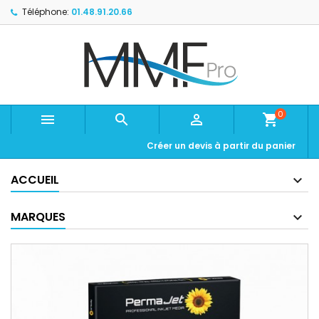
Téléphone:
01.48.91.20.66
0



shopping_cart
Créer un devis à partir du panier
ACCUEIL
MARQUES