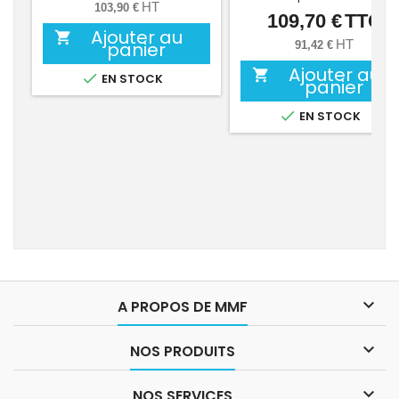
base
HT
103,90 €
109,70 €
TTC
Prix
Ajouter au

HT
panier
91,42 €
Ajouter au


EN STOCK
panier

EN STOCK

A PROPOS DE MMF

NOS PRODUITS

NOS SERVICES