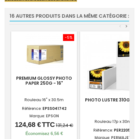
16 AUTRES PRODUITS DANS LA MÊME CATÉGORIE :
<
>
-5%
PREMIUM GLOSSY PHOTO
PAPER 250G - 16"
Rouleau 16" x 30.5m
PHOTO LUSTRE 310G - 17'
Référence:
EPSS041742
Marque:
EPSON
Rouleau 17p x 30m
124,68 €
TTC
Prix
Prix
131,24 €
Référence:
PER22058
de
Économisez 6,56 €
Marque:
PERMAJET