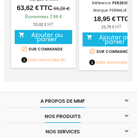
Référence:
PER26200
63,62 €
TTC
Prix
Prix
66,28 €
Marque:
PERMAJET
de
Économisez 2,66 €
18,95 €
TTC
Prix
base
HT
53,02 €
HT
15,79 €
Ajouter au

Ajouter au

panier
panier

SUR COMMANDE

SUR COMMANDE
Date annoncée
NC
Date annoncée
NC

A PROPOS DE MMF

NOS PRODUITS

NOS SERVICES