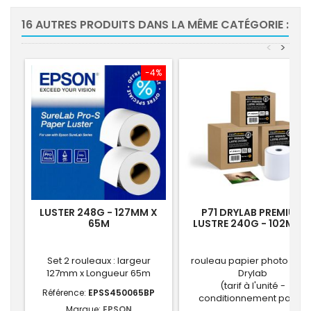
16 AUTRES PRODUITS DANS LA MÊME CATÉGORIE :
<
>
-4%
LUSTER 248G - 127MM X
P71 DRYLAB PREMIUM
65M
LUSTRE 240G - 102MM 
65M
Set 2 rouleaux : largeur
rouleau papier photo lustr
127mm x Longueur 65m
Drylab
(tarif à l'unité -
Référence:
EPSS450065BP
conditionnement par 4)
Marque:
EPSON