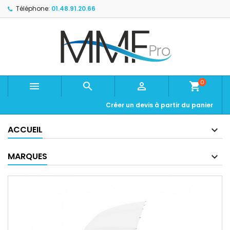
Téléphone:
01.48.91.20.66
0



shopping_cart
Créer un devis à partir du panier
ACCUEIL
MARQUES