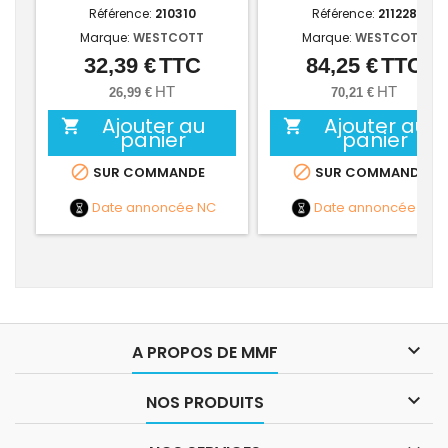
Référence:
210310
Référence:
211228
Marque:
WESTCOTT
Marque:
WESTCOTT
32,39 €
TTC
84,25 €
TTC
Prix
Prix
HT
HT
26,99 €
70,21 €
Ajouter au
Ajouter au


panier
panier


SUR COMMANDE
SUR COMMANDE
Date annoncée
NC
Date annoncée
NC

A PROPOS DE MMF

NOS PRODUITS