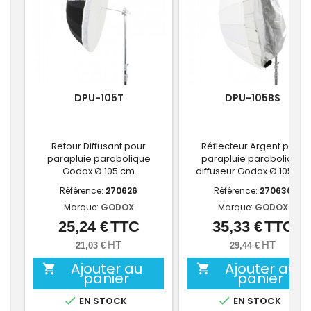
DPU-105T
DPU-105BS
Retour Diffusant pour
Réflecteur Argent pour
parapluie parabolique
parapluie parabolique
Godox Ø 105 cm
diffuseur Godox Ø 105 cm
Référence:
270626
Référence:
270630
Marque:
GODOX
Marque:
GODOX
25,24 €
TTC
35,33 €
TTC
Prix
Prix
HT
HT
21,03 €
29,44 €
Ajouter au
Ajouter au


panier
panier


EN STOCK
EN STOCK