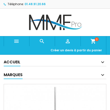
Téléphone:
01.48.91.20.66
0



shopping_cart
Créer un devis à partir du panier
ACCUEIL
MARQUES