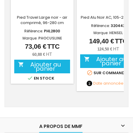
Pied Travel Large noir - air
Pied Alu Noir AC, 105-280 
comprimé, 96-280 cm
Référence:
320442
Référence:
PHL2800
Marque:
HENSEL
Marque:
PHOCUSLINE
149,40 €
TTC
Prix
73,06 €
TTC
Prix
HT
124,50 €
HT
60,88 €
Ajouter au

panier
Ajouter au

panier

SUR COMMANDE

EN STOCK
Date annoncée
NC

A PROPOS DE MMF