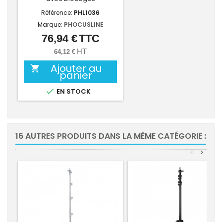
Référence:
PHL1036
Marque:
PHOCUSLINE
76,94 €
TTC
Prix
HT
64,12 €
Ajouter au

panier

EN STOCK
16 AUTRES PRODUITS DANS LA MÊME CATÉGORIE :
<
>