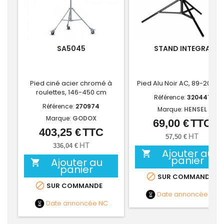
SA5045
STAND INTEGRA
Pied ciné acier chromé à
Pied Alu Noir AC, 89-205 c
roulettes, 146-450 cm
Référence:
320441
Référence:
270974
Marque:
HENSEL
Marque:
GODOX
69,00 €
TTC
Prix
403,25 €
TTC
Prix
HT
57,50 €
HT
336,04 €
Ajouter au

panier
Ajouter au

panier

SUR COMMANDE

SUR COMMANDE
Date annoncée
NC
Date annoncée
NC