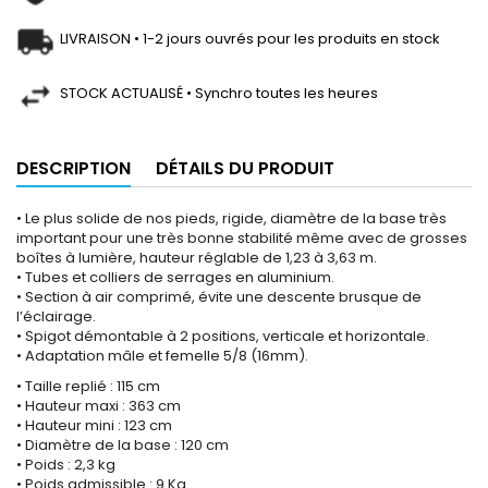
LIVRAISON • 1-2 jours ouvrés pour les produits en stock
STOCK ACTUALISÉ • Synchro toutes les heures
DESCRIPTION
DÉTAILS DU PRODUIT
• Le plus solide de nos pieds, rigide, diamètre de la base très
important pour une très bonne stabilité même avec de grosses
boîtes à lumière, hauteur réglable de 1,23 à 3,63 m.
• Tubes et colliers de serrages en aluminium.
• Section à air comprimé, évite une descente brusque de
l’éclairage.
• Spigot démontable à 2 positions, verticale et horizontale.
• Adaptation mâle et femelle 5/8 (16mm).
• Taille replié : 115 cm
• Hauteur maxi : 363 cm
• Hauteur mini : 123 cm
• Diamètre de la base : 120 cm
• Poids : 2,3 kg
• Poids admissible : 9 Kg