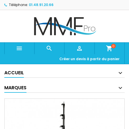
Téléphone:
01.48.91.20.66
0



shopping_cart
Créer un devis à partir du panier
ACCUEIL
MARQUES