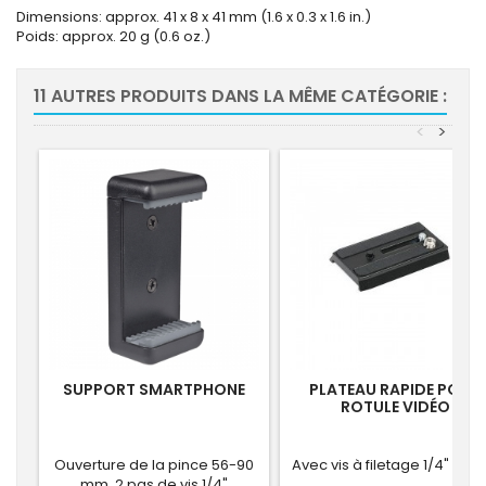
Dimensions: approx. 41 x 8 x 41 mm (1.6 x 0.3 x 1.6 in.)
Poids: approx. 20 g (0.6 oz.)
11 AUTRES PRODUITS DANS LA MÊME CATÉGORIE :
<
>
SUPPORT SMARTPHONE
PLATEAU RAPIDE POUR
ROTULE VIDÉO
Ouverture de la pince 56-90
Avec vis à filetage 1/4" et 3/
mm, 2 pas de vis 1/4"