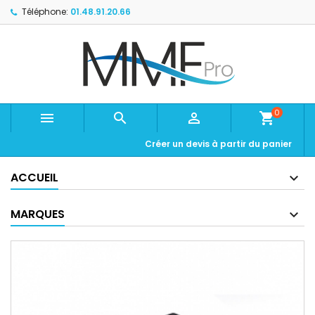
Téléphone:
01.48.91.20.66
0



shopping_cart
Créer un devis à partir du panier
ACCUEIL
MARQUES