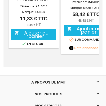
Référence:
MA501PL
Référence:
KAI6015
Marque:
MANFROTTO
Marque:
KAISER
58,42 €
TTC
Prix
11,33 €
TTC
Prix
HT
48,68 €
HT
9,44 €
Ajouter au

panier
Ajouter au

panier

SUR COMMANDE

EN STOCK
Date annoncée
NC

A PROPOS DE MMF

NOS PRODUITS

NOS SERVICES