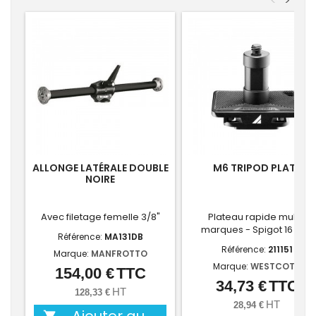
<
>
ALLONGE LATÉRALE DOUBLE
M6 TRIPOD PLATE
NOIRE
Avec filetage femelle 3/8"
Plateau rapide multi-
marques - Spigot 16 mm
Référence:
MA131DB
Référence:
211151
Marque:
MANFROTTO
Marque:
WESTCOTT
154,00 €
TTC
Prix
34,73 €
TTC
Prix
HT
128,33 €
HT
28,94 €
Ajouter au
