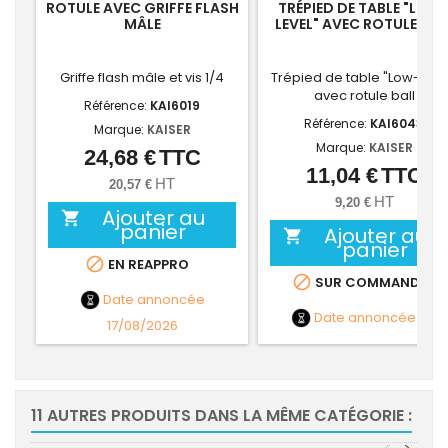
ROTULE AVEC GRIFFE FLASH
TRÉPIED DE TABLE "LOW
MÂLE
LEVEL" AVEC ROTULE BAL
Griffe flash mâle et vis 1/4
Trépied de table "Low-Leve
avec rotule ball
Référence:
KAI6019
Référence:
KAI6043
Marque:
KAISER
Marque:
KAISER
24,68 €
TTC
Prix
11,04 €
TTC
Prix
HT
20,57 €
HT
9,20 €
Ajouter au

panier
Ajouter au

panier

EN REAPPRO

SUR COMMANDE
Date annoncée
Date annoncée
NC
17/08/2026
11 AUTRES PRODUITS DANS LA MÊME CATÉGORIE :