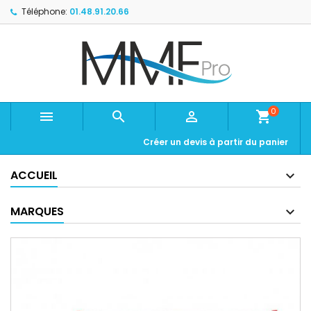
Téléphone:
01.48.91.20.66
0



shopping_cart
Créer un devis à partir du panier
ACCUEIL
MARQUES