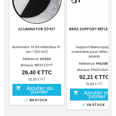
ILLUMINATOR 20 KIT
BRAS SUPPORT RÉFLECTE
Illuminator 20 Kit réflecteur 5-
Support télescopique
en-1 (50 cm)
orientable pour réflecteur
pliants
Référence:
211430
Référence:
PHL1088
Marque:
WESTCOTT
Marque:
PHOCUSLINE
26,40 €
TTC
Prix
92,21 €
TTC
Prix
HT
22,00 €
HT
76,84 €
Ajouter au

panier
Ajouter au

panier

EN STOCK

EN STOCK