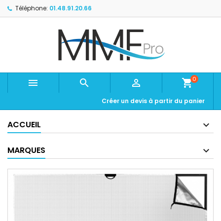
Téléphone:
01.48.91.20.66
0



shopping_cart
Créer un devis à partir du panier
ACCUEIL
MARQUES