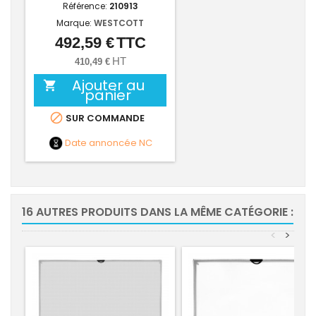
Référence:
210913
Marque:
WESTCOTT
492,59 €
TTC
Prix
HT
410,49 €
Ajouter au

panier

SUR COMMANDE
Date annoncée
NC
16 AUTRES PRODUITS DANS LA MÊME CATÉGORIE :
<
>