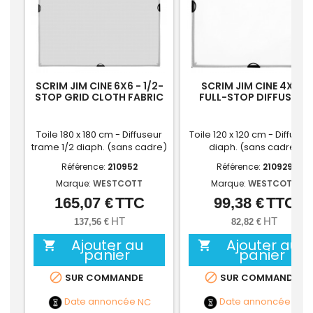
SCRIM JIM CINE 6X6 - 1/2-
SCRIM JIM CINE 4X4 -
STOP GRID CLOTH FABRIC
FULL-STOP DIFFUSION
FABRIC
Toile 180 x 180 cm - Diffuseur
Toile 120 x 120 cm - Diffuseur
trame 1/2 diaph. (sans cadre)
diaph. (sans cadre)
Référence:
210952
Référence:
210929
Marque:
WESTCOTT
Marque:
WESTCOTT
165,07 €
TTC
99,38 €
TTC
Prix
Prix
HT
HT
137,56 €
82,82 €
Ajouter au
Ajouter au


panier
panier


SUR COMMANDE
SUR COMMANDE
Date annoncée
NC
Date annoncée
NC