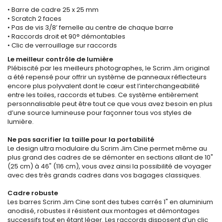
• Barre de cadre 25 x 25 mm
• Scratch 2 faces
• Pas de vis 3/8’ femelle au centre de chaque barre
• Raccords droit et 90° démontables
• Clic de verrouillage sur raccords
Le meilleur contrôle de lumière
Plébiscité par les meilleurs photographes, le Scrim Jim original
a été repensé pour offrir un système de panneaux réflecteurs
encore plus polyvalent dont le cœur est l’interchangeabilité
entre les toiles, raccords et tubes. Ce système entièrement
personnalisable peut être tout ce que vous avez besoin en plus
d’une source lumineuse pour façonner tous vos styles de
lumière.
Ne pas sacrifier la taille pour la portabilité
Le design ultra modulaire du Scrim Jim Cine permet même au
plus grand des cadres de se démonter en sections allant de 10"
(25 cm) à 46" (116 cm), vous avez ainsi la possibilité de voyager
avec des très grands cadres dans vos bagages classiques.
Cadre robuste
Les barres Scrim Jim Cine sont des tubes carrés 1" en aluminium
anodisé, robustes il résistent aux montages et démontages
successifs tout en étant léger. Les raccords disposent d’un clic