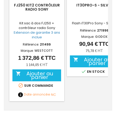
FJ250 KIT2 CONTRÔLEUR
IT30PRO-S - SILVER
RADIO SONY
Kit sac à dos FJ250 +
Flash iT30Pro Sony - SILVE
contrôleur radio Sony
Référence:
271996
Extension de garantie 3 ans
Marque:
GODOX
inclue
90,94 €
TTC
Prix
Référence:
211499
Marque:
WESTCOTT
HT
75,78 €
1 372,86 €
TTC
Prix
Ajouter au

panier
HT
1 144,05 €

EN STOCK
Ajouter au

panier

SUR COMMANDE
Date annoncée
NC