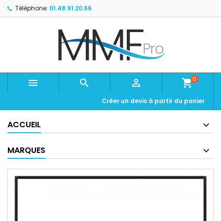
Téléphone:
01.48.91.20.66
0



shopping_cart
Créer un devis à partir du panier
ACCUEIL
MARQUES