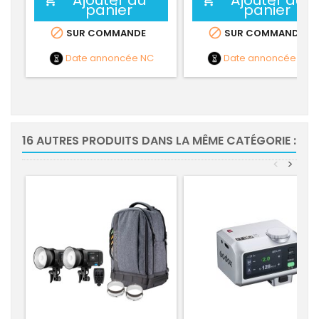
Ajouter au
Ajouter au


panier
panier


SUR COMMANDE
SUR COMMANDE
Date annoncée
NC
Date annoncée
NC
16 AUTRES PRODUITS DANS LA MÊME CATÉGORIE :
<
>