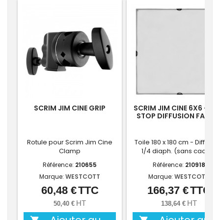
SCRIM JIM CINE GRIP
SCRIM JIM CINE 6X6 - 1/
STOP DIFFUSION FABRI
Rotule pour Scrim Jim Cine
Toile 180 x 180 cm - Diffuseu
Clamp
1/4 diaph. (sans cadre)
Référence:
210655
Référence:
210918
Marque:
WESTCOTT
Marque:
WESTCOTT
60,48 €
TTC
166,37 €
TTC
Prix
Prix
HT
HT
50,40 €
138,64 €