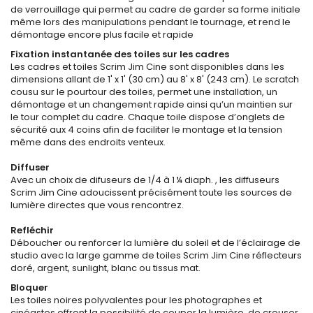
de verrouillage qui permet au cadre de garder sa forme initiale
même lors des manipulations pendant le tournage, et rend le
démontage encore plus facile et rapide
Fixation instantanée des toiles sur les cadres
Les cadres et toiles Scrim Jim Cine sont disponibles dans les
dimensions allant de 1' x 1' (30 cm) au 8' x 8' (243 cm). Le scratch
cousu sur le pourtour des toiles, permet une installation, un
démontage et un changement rapide ainsi qu’un maintien sur
le tour complet du cadre. Chaque toile dispose d’onglets de
sécurité aux 4 coins afin de faciliter le montage et la tension
même dans des endroits venteux.
Diffuser
Avec un choix de difuseurs de 1/4 à 1 ¼ diaph. , les diffuseurs
Scrim Jim Cine adoucissent précisément toute les sources de
lumière directes que vous rencontrez.
Refléchir
Déboucher ou renforcer la lumière du soleil et de l’éclairage de
studio avec la large gamme de toiles Scrim Jim Cine réflecteurs
doré, argent, sunlight, blanc ou tissus mat.
Bloquer
Les toiles noires polyvalentes pour les photographes et
cinéastes offrent la possibilité de couper la lumière, de creuser