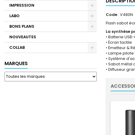
DESCRIPTIO
IMPRESSION
Code
: V480N
LABO
Flash sabot éc
BONS PLANS
La synthèse pa
NOUVEAUTES
• Batterie USB
• Écran tactile
COLLAB
• Émetteur & R
• Lampe pilote
• Système d'ac
MARQUES
• Sabot métal
• Diffuseur gra
ACCESSOI