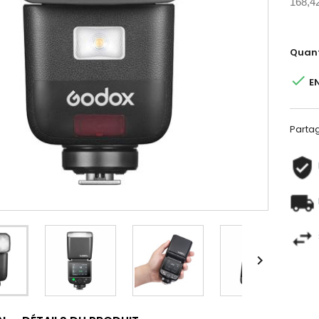
168,4
Quant

E
Parta
