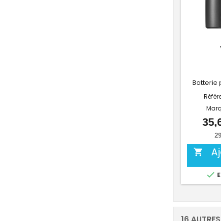
Batterie
Référ
Marq
35,
29
A


E
16 AUTRES