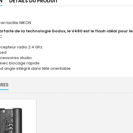
N
DÉTAILS DU PRODUIT
ran tactile NIKON
rfaite de la technologie Godox, le V480 est le flash idéal pour le
-C
écepteur radio 2.4 Ghz
 Led
cessoires studio
 avec blocage rapide
nd angle intégré dans tête orientable
RES