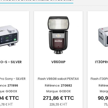
O-S - SILVER
V860IIIP
IT30PR
Pro Sony - SILVER
Flash V860III sabot PENTAX
Flash iT30P
ence:
271996
Référence:
270682
Référ
ue:
GODOX
Marque:
GODOX
Marq
94 €
TTC
271,86 €
TTC
90,9
Prix
Prix
HT
HT
,78 €
226,55 €
75