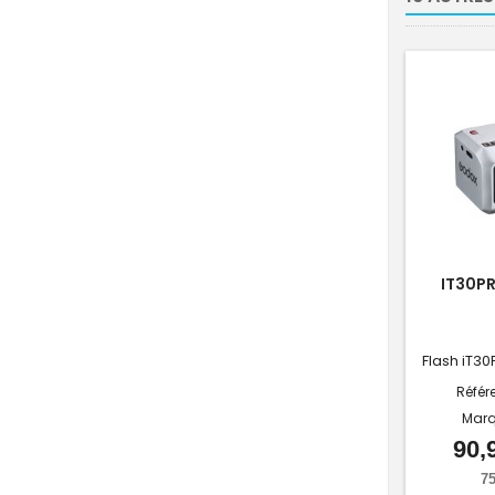
IT30PR
Flash iT30
Référ
Marq
90,
75