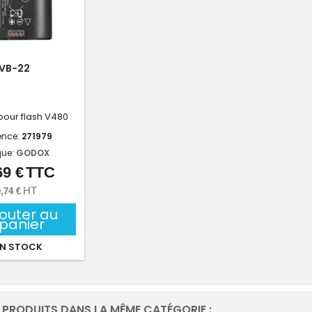
VB-22
 pour flash V480
ence:
271979
ue:
GODOX
69 €
TTC
Prix
HT
,74 €
jouter au
panier
N STOCK
 PRODUITS DANS LA MÊME CATÉGORIE :