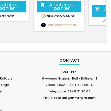
168
outer au
Ajouter au

panier
panier
Aj


N STOCK
SUR COMMANDE

EN
Date annoncée
NC
CONTACT
MMF-Pro
 Retours
6 Avenue Graham Bell - Bâtiment I
airage
77600 BUSSY-SAINT-GEORGES
ne
Téléphone:
01.48.91.20.66
Email:
contact@mmf-pro.com
is