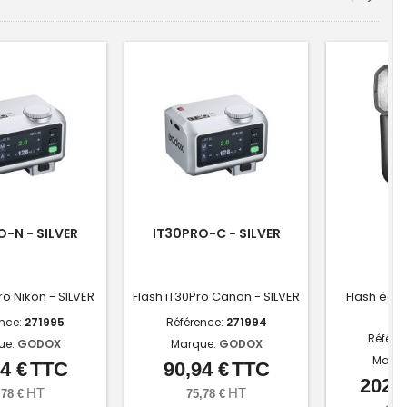
O-N - SILVER
IT30PRO-C - SILVER
V
ro Nikon - SILVER
Flash iT30Pro Canon - SILVER
Flash écra
OM
ence:
271995
Référence:
271994
Référe
ue:
GODOX
Marque:
GODOX
Marqu
4 €
TTC
90,94 €
TTC
Prix
Prix
202,1
HT
HT
,78 €
75,78 €