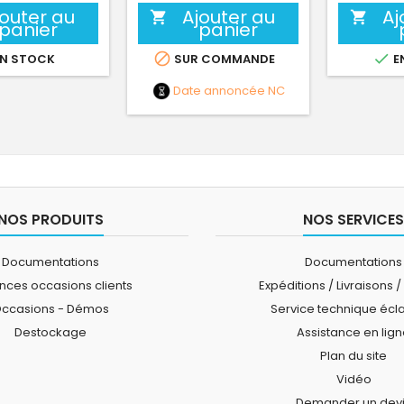
jouter au
Ajouter au
Aj


panier
panier


N STOCK
SUR COMMANDE
E
Date annoncée
NC
NOS PRODUITS
NOS SERVICES
Documentations
Documentations
ces occasions clients
Expéditions / Livraisons /
ccasions - Démos
Service technique écl
Destockage
Assistance en lig
Plan du site
Vidéo
Demander un dev