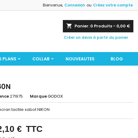
Bienvenue,
Connexion
ou
Créez votre compte
shopping_cart
Panier:
0
Produits - 0,00 €
Créer un devis à partir du panier
S PLANS
COLLAB
NOUVEAUTES
BLOG
80N
ence
271975
Marque
GODOX
écran tactile sabot NIKON
2,10 €
TTC