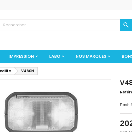

IMPRESSION
LABO
NOS MARQUES
BON
edlite
V480N
V4
Référ
Flash 
20