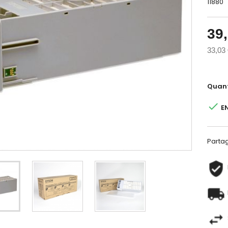
11880
39
33,03
Quant

E
Parta