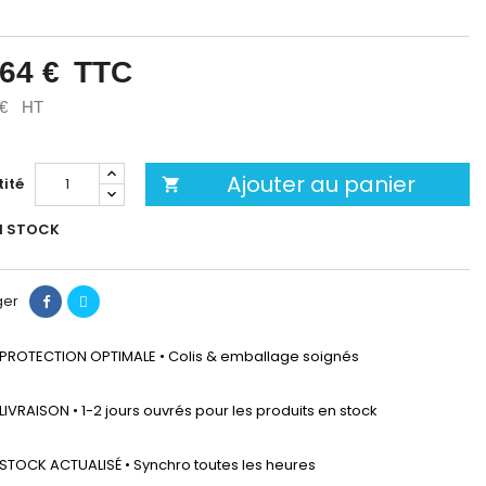
,64 €
TTC
 €
HT
Ajouter au panier
ité

N STOCK
ger
PROTECTION OPTIMALE • Colis & emballage soignés
LIVRAISON • 1-2 jours ouvrés pour les produits en stock
STOCK ACTUALISÉ • Synchro toutes les heures