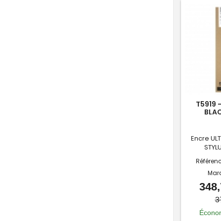
T5919 
BLAC
Encre UL
STYLU
Référen
Mar
348,
3
Économ