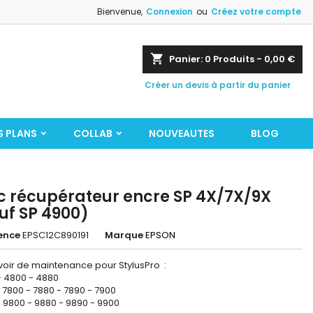
Bienvenue,
Connexion
ou
Créez votre compte
shopping_cart
Panier:
0
Produits - 0,00 €
Créer un devis à partir du panier
S PLANS
COLLAB
NOUVEAUTES
BLOG
c récupérateur encre SP 4X/7X/9X
uf SP 4900)
ence
EPSC12C890191
Marque
EPSON
oir de maintenance pour StylusPro :
- 4800 - 4880
 7800 - 7880 - 7890 - 7900
 9800 - 9880 - 9890 - 9900