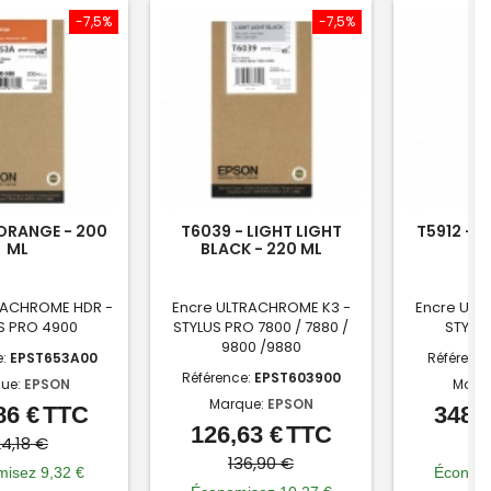
-7,5%
-7,5%
ORANGE - 200
T6039 - LIGHT LIGHT
T5912 - 
ML
BLACK - 220 ML
RACHROME HDR -
Encre ULTRACHROME K3 -
Encre ULT
S PRO 4900
STYLUS PRO 7800 / 7880 /
STYLUS
9800 /9880
e:
EPST653A00
Référenc
Référence:
EPST603900
ue:
EPSON
Marq
Marque:
EPSON
86 €
TTC
348,7
Prix
Prix
126,63 €
TTC
Prix
Prix
de
24,18 €
37
de
136,90 €
base
isez 9,32 €
Économi
base