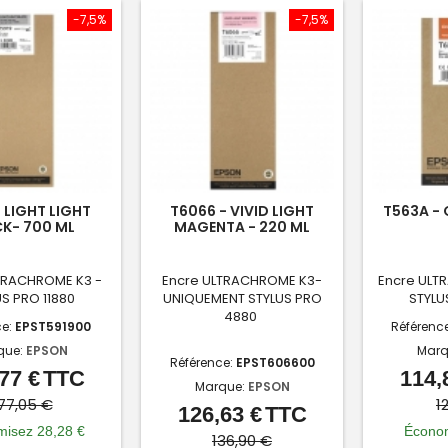
-7,5%
-7,5%
- LIGHT LIGHT
T6066 - VIVID LIGHT
T563A - 
K- 700 ML
MAGENTA - 220 ML
TRACHROME K3 -
Encre ULTRACHROME K3-
Encre ULT
S PRO 11880
UNIQUEMENT STYLUS PRO
STYLU
4880
ce:
EPST591900
Référenc
que:
EPSON
Marq
Référence:
EPST606600
77 €
TTC
114,
Prix
Prix
Marque:
EPSON
de
77,05 €
1
126,63 €
TTC
Prix
Prix
base
isez 28,28 €
Économ
de
136,90 €