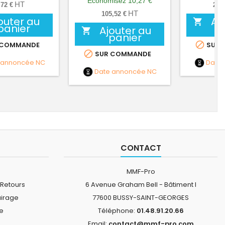
Économisez 10,27 €
HT
,72 €
290
HT
105,52 €
outer au
Aj

panier
Ajouter au

panier

 COMMANDE
SUR 

SUR COMMANDE
 annoncée
NC
Date
Date annoncée
NC
CONTACT
MMF-Pro
 Retours
6 Avenue Graham Bell - Bâtiment I
airage
77600 BUSSY-SAINT-GEORGES
ne
Téléphone:
01.48.91.20.66
Email:
contact@mmf-pro.com