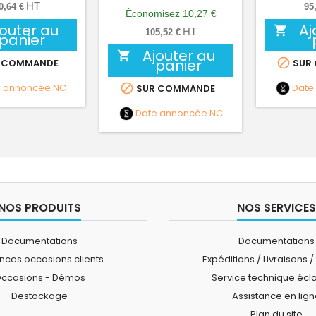
HT
0,64 €
95
base
Économisez 10,27 €
jouter au
Aj

HT
105,52 €
panier
Ajouter au

panier

 COMMANDE
SUR
e annoncée
NC
Date

SUR COMMANDE
Date annoncée
NC
NOS PRODUITS
NOS SERVICES
Documentations
Documentations
ces occasions clients
Expéditions / Livraisons /
ccasions - Démos
Service technique écl
Destockage
Assistance en lig
Plan du site