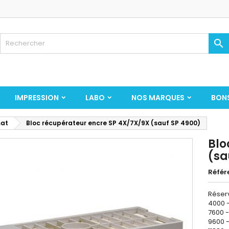

IMPRESSION
LABO
NOS MARQUES
BON
mat
Bloc récupérateur encre SP 4X/7X/9X (sauf SP 4900)
Blo
(sa
Référ
Réserv
4000 
7600 -
9600 -