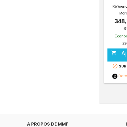
Référen
Mar
348,
3
Économ
29
A


SUR
Dat
A PROPOS DE MMF