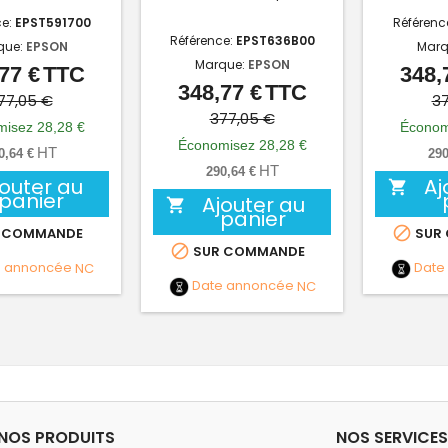
ce:
EPST591700
Référenc
Référence:
EPST636B00
que:
EPSON
Marq
Marque:
EPSON
77 €
TTC
348,
Prix
Prix
348,77 €
TTC
Prix
Prix
de
77,05 €
37
de
377,05 €
base
isez 28,28 €
Économ
base
Économisez 28,28 €
HT
0,64 €
290
HT
290,64 €
jouter au
Aj

panier
Ajouter au

panier

 COMMANDE
SUR

SUR COMMANDE
e annoncée
NC
Date
Date annoncée
NC
NOS PRODUITS
NOS SERVICES