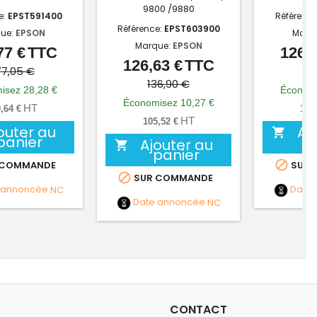
9800 /9880
e:
EPST591400
Référence
Référence:
EPST603900
ue:
EPSON
Marq
Marque:
EPSON
77 €
TTC
126,6
Prix
Prix
126,63 €
TTC
Prix
Prix
de
7,05 €
13
de
136,90 €
base
isez 28,28 €
Économi
base
Économisez 10,27 €
HT
,64 €
105
HT
105,52 €
outer au
Aj

panier
Ajouter au

panier

 COMMANDE
SUR 

SUR COMMANDE
 annoncée
NC
Date
Date annoncée
NC
CONTACT