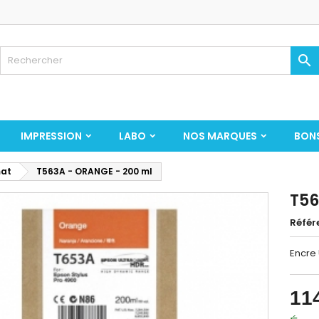

IMPRESSION
LABO
NOS MARQUES
BON
mat
T563A - ORANGE - 200 ml
T56
Référ
Encre
11