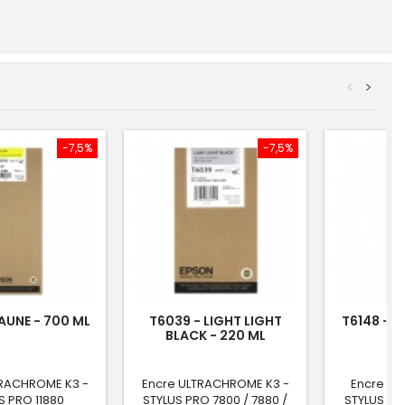
<
>
-7,5%
-7,5%
JAUNE - 700 ML
T6039 - LIGHT LIGHT
T6148 - 
BLACK - 220 ML
2
TRACHROME K3 -
Encre ULTRACHROME K3 -
Encre U
S PRO 11880
STYLUS PRO 7800 / 7880 /
STYLUS PR