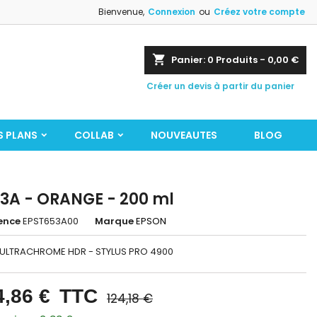
Bienvenue,
Connexion
ou
Créez votre compte
shopping_cart
Panier:
0
Produits - 0,00 €
Créer un devis à partir du panier
S PLANS
COLLAB
NOUVEAUTES
BLOG
3A - ORANGE - 200 ml
ence
EPST653A00
Marque
EPSON
 ULTRACHROME HDR - STYLUS PRO 4900
4,86 €
TTC
124,18 €