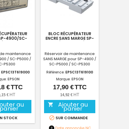
ÉCUPÉRATEUR
BLOC RÉCUPÉRATEUR
SP-4900/SC-
ENCRE SANS MARGE SP-
0/SC-P5300
4900/SC-P5000/SC-
P5300
 de maintenance
Réservoir de maintenance
900 / SC-P5000 /
SANS MARGE pour SP-4900 /
C-P5300
SC-P5000 / SC-P5300
:
EPSC13T619000
Référence:
EPSC13T619100
que:
EPSON
Marque:
EPSON
18 €
TTC
17,90 €
TTC
Prix
Prix
HT
HT
,15 €
14,92 €
jouter au
Ajouter au

panier
panier

N STOCK
SUR COMMANDE
Date annoncée
NC