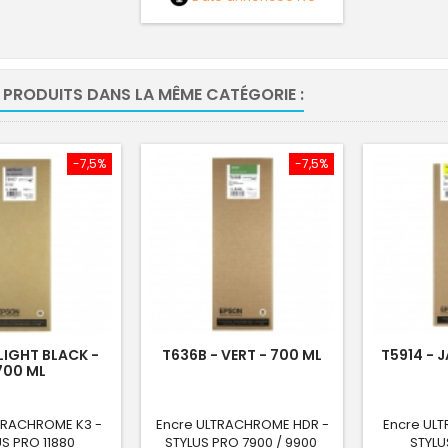
 PRODUITS DANS LA MÊME CATÉGORIE :
-7,5%
-7,5%
 LIGHT BLACK -
T636B - VERT - 700 ML
T5914 - 
700 ML
TRACHROME K3 -
Encre ULTRACHROME HDR -
Encre UL
S PRO 11880
STYLUS PRO 7900 / 9900
STYLU