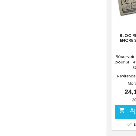
BLOC R
ENCRE 
P500
Réservoir
pour SP-4
S
Référence
Mar
24,
20
A


E