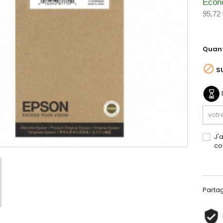
Écon
95,72
Quant

S
J'
co
Parta