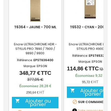
T6364 - JAUNE - 700 ML
T6532 - CYAN - 200 ML
Encre ULTRACHROME HDR -
Encre ULTRACHROME HDR 
STYLUS PRO 7890 / 7900 /
STYLUS PRO 4900
9890 / 9900
Référence:
EPST653200
Référence:
EPST636400
Marque:
EPSON
Marque:
EPSON
114,86 €
TTC
Prix
Prix
124,18
348,77 €
TTC
Prix
Prix
de
Économisez 9,32 €
de
377,05 €
base
HT
95,72 €
base
Économisez 28,28 €
Ajouter au

HT
panier
290,64 €
Ajouter au


SUR COMMANDE
panier
Date annoncée
NC