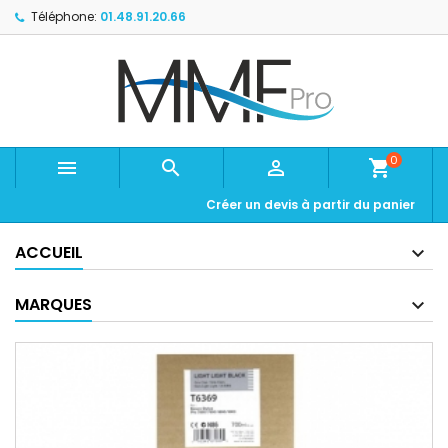
Téléphone:
01.48.91.20.66
0



shopping_cart
Créer un devis à partir du panier
ACCUEIL
MARQUES