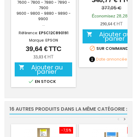
7600 - 7800 - 7880 - 7890 -
de
377,05 €
7900
9600 - 9800 - 9880 - 9890 -
base
Économisez 28,28 €
9900
HT
...
290,64 €
Ajouter au
Référence:
EPSC12C890191

panier
Marque:
EPSON
39,64 €
TTC
Prix

SUR COMMANDE
HT
33,03 €
Date annoncée
NC
Ajouter au

panier

EN STOCK
16 AUTRES PRODUITS DANS LA MÊME CATÉGORIE :
<
>
-7,5%
-7,