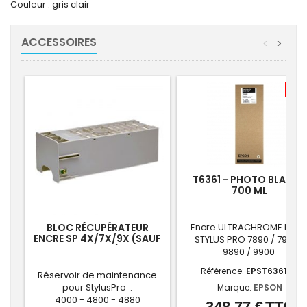
Couleur : gris clair
ACCESSOIRES
<
>
-7,
T6361 - PHOTO BLACK -
700 ML
BLOC RÉCUPÉRATEUR
Encre ULTRACHROME HDR 
ENCRE SP 4X/7X/9X (SAUF
STYLUS PRO 7890 / 7900 /
SP 4900)
9890 / 9900
Référence:
EPST636100
Réservoir de maintenance
pour StylusPro :
Marque:
EPSON
4000 - 4800 - 4880
348,77 €
TTC
Prix
Prix