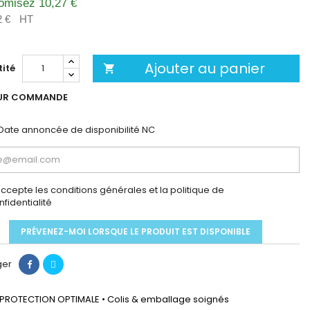
omisez 10,27 €
2 €
HT
Ajouter au panier
ité

UR COMMANDE
Date annoncée de disponibilité
NC
accepte les conditions générales et la politique de
nfidentialité
PRÉVENEZ-MOI LORSQUE LE PRODUIT EST DISPONIBLE
ger
PROTECTION OPTIMALE • Colis & emballage soignés