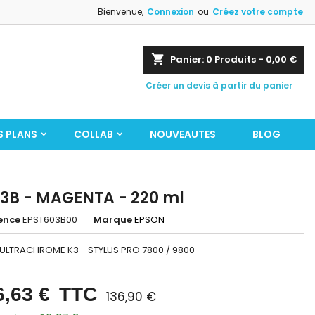
Bienvenue,
Connexion
ou
Créez votre compte
shopping_cart
Panier:
0
Produits - 0,00 €
Créer un devis à partir du panier
S PLANS
COLLAB
NOUVEAUTES
BLOG
3B - MAGENTA - 220 ml
ence
EPST603B00
Marque
EPSON
 ULTRACHROME K3 - STYLUS PRO 7800 / 9800
6,63 €
TTC
136,90 €