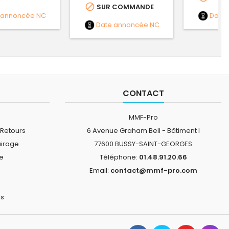

SUR COMMANDE
 annoncée
NC
Date
Date annoncée
NC
CONTACT
MMF-Pro
 Retours
6 Avenue Graham Bell - Bâtiment I
airage
77600 BUSSY-SAINT-GEORGES
ne
Téléphone:
01.48.91.20.66
Email:
contact@mmf-pro.com
is