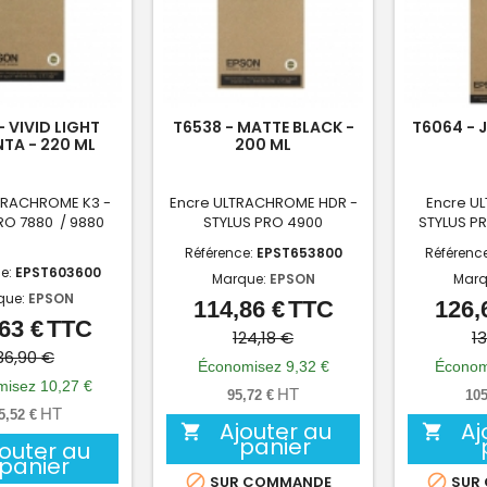
- VIVID LIGHT
T6538 - MATTE BLACK -
T6064 - 
TA - 220 ML
200 ML
TRACHROME K3 -
Encre ULTRACHROME HDR -
Encre U
RO 7880 / 9880
STYLUS PRO 4900
STYLUS P
Référence:
EPST653800
Référenc
ce:
EPST603600
Marque:
EPSON
Marq
que:
EPSON
114,86 €
TTC
126,
Prix
Prix
63 €
TTC
Prix
Prix
de
124,18 €
1
de
36,90 €
base
Économisez 9,32 €
Économ
base
isez 10,27 €
HT
95,72 €
105
HT
5,52 €
Ajouter au
Aj


panier
jouter au
panier


SUR COMMANDE
SUR