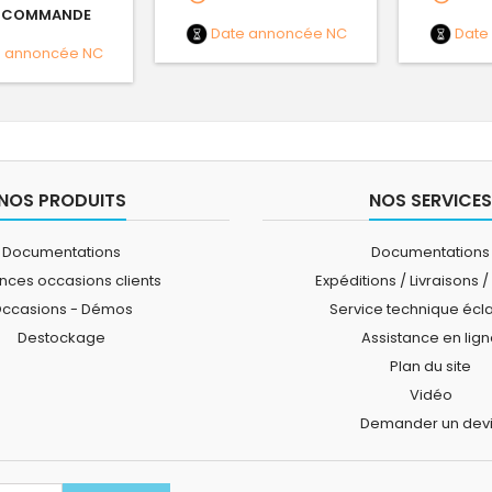
 COMMANDE
Date annoncée
NC
Date
e annoncée
NC
NOS PRODUITS
NOS SERVICES
Documentations
Documentations
ces occasions clients
Expéditions / Livraisons /
ccasions - Démos
Service technique écl
Destockage
Assistance en lig
Plan du site
Vidéo
Demander un dev