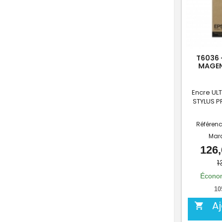
T6036 
MAGEN
Encre UL
STYLUS P
Référen
Mar
126,
1
Économ
10
A
