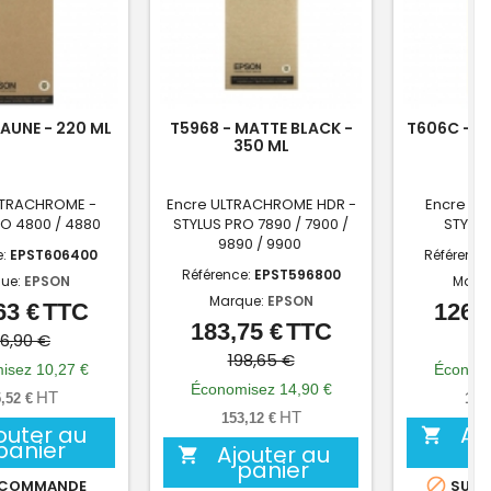
JAUNE - 220 ML
T5968 - MATTE BLACK -
T606C - L
350 ML
- 
LTRACHROME -
Encre ULTRACHROME HDR -
Encre U
RO 4800 / 4880
STYLUS PRO 7890 / 7900 /
STYLU
9890 / 9900
e:
EPST606400
Référence
Référence:
EPST596800
ue:
EPSON
Marq
Marque:
EPSON
63 €
TTC
126,6
Prix
Prix
183,75 €
TTC
Prix
Prix
de
36,90 €
13
de
198,65 €
base
isez 10,27 €
Économi
base
Économisez 14,90 €
HT
,52 €
105
HT
153,12 €
outer au
Aj

panier
Ajouter au

panier

 COMMANDE
SUR 