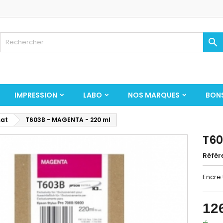

IMPRESSION
LABO
NOS MARQUES
BON
mat
T603B - MAGENTA - 220 ml
T60
Référ
Encre
12