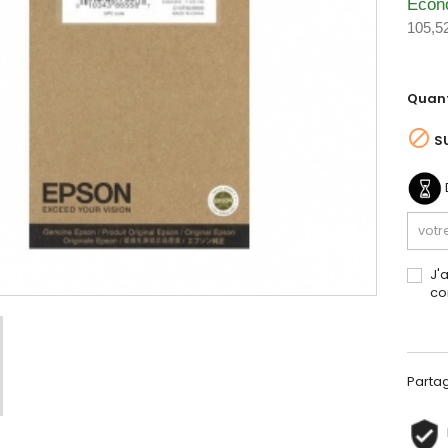
Écon
105,5
Quant

S
J'
co
Parta