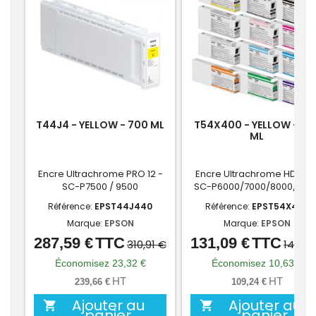
T44J4 - YELLOW - 700 ML
T54X400 - YELLOW - 35
ML
Encre Ultrachrome PRO 12 -
Encre Ultrachrome HD/HD
SC-P7500 / 9500
SC-P6000/7000/8000/900
Référence:
EPST44J440
Référence:
EPST54X400
Marque:
EPSON
Marque:
EPSON
287,59 €
TTC
131,09 €
TTC
Prix
Prix
Prix
Prix
310,91 €
141,72
de
de
Économisez 23,32 €
Économisez 10,63 €
base
base
HT
HT
239,66 €
109,24 €
Ajouter au
Ajouter au


panier
panier