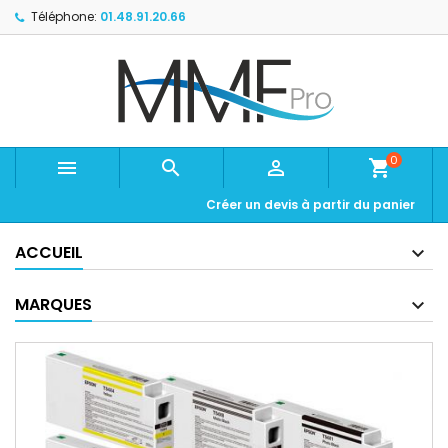
Téléphone:
01.48.91.20.66
0



shopping_cart
Créer un devis à partir du panier
ACCUEIL
MARQUES