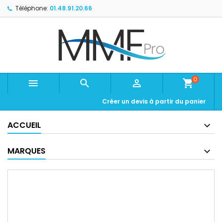
Téléphone:
01.48.91.20.66
0



shopping_cart
Créer un devis à partir du panier
ACCUEIL
MARQUES