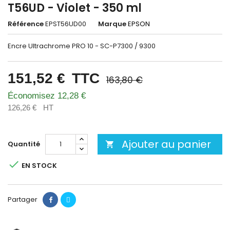
T56UD - Violet - 350 ml
Référence
EPST56UD00
Marque
EPSON
Encre Ultrachrome PRO 10 - SC-P7300 / 9300
151,52 €
TTC
163,80 €
Économisez 12,28 €
126,26 €
HT
Ajouter au panier
Quantité


EN STOCK
Partager