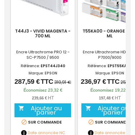
T44J3 - VIVID MAGENTA -
T55KA00 - ORANGE -70
700 ML
ML
Encre Ultrachrome PRO 12 -
Encre Ultrachrome HDX SC
SC-P7500 / 9500
P7000/9000
Référence:
EPST44J340
Référence:
EPST55KA00
Marque:
EPSON
Marque:
EPSON
287,59 €
TTC
236,97 €
TTC
Prix
Prix
Prix
Prix
310,91 €
256,19
de
de
Économisez 23,32 €
Économisez 19,22 €
base
base
HT
HT
239,66 €
197,48 €
Ajouter au
Ajouter au


panier
panier


SUR COMMANDE
SUR COMMANDE
Date annoncée
NC
Date annoncée
NC