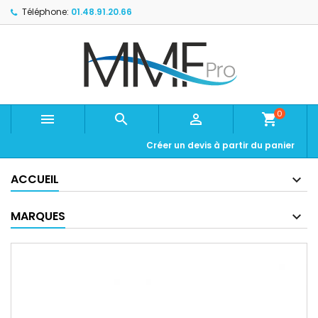
Téléphone:
01.48.91.20.66
0



shopping_cart
Créer un devis à partir du panier
ACCUEIL
MARQUES