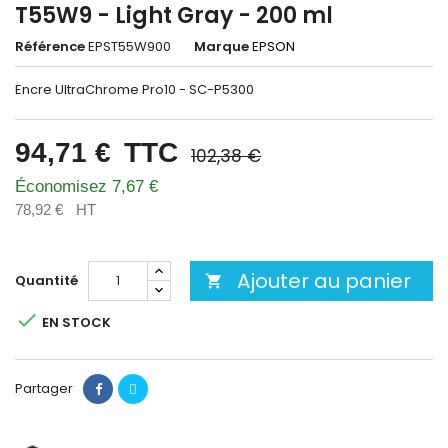
T55W9 - Light Gray - 200 ml
Référence
EPST55W900
Marque
EPSON
Encre UltraChrome Pro10 - SC-P5300
94,71 €
TTC
102,38 €
Économisez 7,67 €
78,92 €
HT
Ajouter au panier
Quantité


EN STOCK
Partager