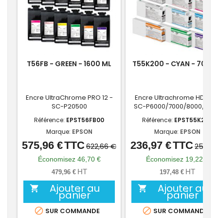
T56FB - GREEN - 1600 ML
T55K200 - CYAN - 700 M
Encre UltraChrome PRO 12 -
Encre Ultrachrome HD/HD
SC-P20500
SC-P6000/7000/8000/900
Référence:
EPST56FB00
Référence:
EPST55K200
Marque:
EPSON
Marque:
EPSON
575,96 €
TTC
236,97 €
TTC
Prix
Prix
Prix
Prix
622,66 €
256,19
de
de
Économisez 46,70 €
Économisez 19,22 €
base
base
HT
HT
479,96 €
197,48 €
Ajouter au
Ajouter au


panier
panier


SUR COMMANDE
SUR COMMANDE