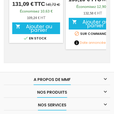
131,09 €
TTC
Prix
Prix
141,72 €
de
Économisez 12,90 €
de
Économisez 10,63 €
base
HT
132,58 €
base
HT
109,24 €
Ajouter au

panier
Ajouter au

panier

SUR COMMANDE

EN STOCK
Date annoncée
NC

A PROPOS DE MMF

NOS PRODUITS

NOS SERVICES