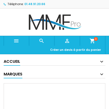
Téléphone:
01.48.91.20.66
0



shopping_cart
Créer un devis à partir du panier
ACCUEIL
MARQUES