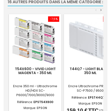
16 AUTRES PRODUITS DANS LA MÊME CATÉGORIE :
<
>
-7,5%
-7,
T54X600 - VIVID LIGHT
T44Q7 - LIGHT BLACK -
MAGENTA - 350 ML
350 ML
Encre 350 ml - Ultrachrome
Encre Ultrachrome PRO 12 
HD/HDX SC-
SC-P7500 / 9500
P6000/7000/8000/9000
Référence:
EPST44Q740
Référence:
EPST54X600
Marque:
EPSON
Marque:
EPSON
159,10 €
TTC
Prix
Prix
172,00